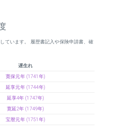
度
載しています。 履歴書記入や保険申請書、確
遅生れ
寛保元年 (1741年)
延享元年 (1744年)
延享4年 (1747年)
寛延2年 (1749年)
宝暦元年 (1751年)