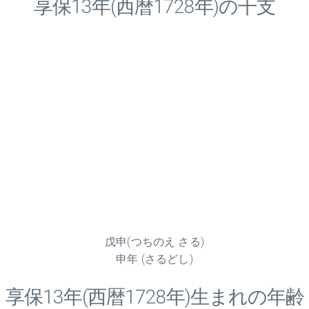
享保
13
年(西暦1728年)の干支
戊申(つちのえ さる)
申年 (さるどし)
享保
13
年(西暦1728年)生まれの年齢