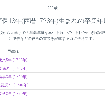
298歳
享保
13
年(西暦1728年)生まれの卒業年
小学校から大学までの卒業年度を早生まれ、遅生まれそれぞれ記
定申告などの役所の書類を記載する時に便利です。
早生れ
元文5年 (1740年)
寛保3年 (1743年)
延享3年 (1746年)
寛延元年 (1748年)
寛延3年 (1750年)