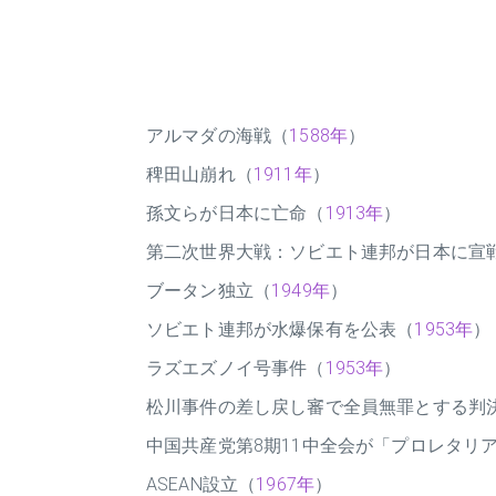
アルマダの海戦（
1588年
）
稗田山崩れ（
1911年
）
孫文らが日本に亡命（
1913年
）
第二次世界大戦：ソビエト連邦が日本に宣
ブータン独立（
1949年
）
ソビエト連邦が水爆保有を公表（
1953年
）
ラズエズノイ号事件（
1953年
）
松川事件の差し戻し審で全員無罪とする判
中国共産党第8期11中全会が「プロレタリ
ASEAN設立（
1967年
）