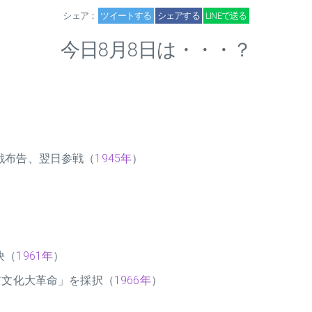
シェア：
ツイートする
シェアする
LINEで送る
今日8月8日は・・・？
戦布告、翌日参戦（
1945年
）
決（
1961年
）
ア文化大革命」を採択（
1966年
）