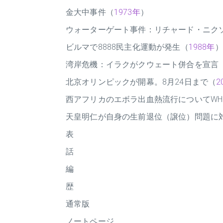
金大中事件（
1973年
）
ウォーターゲート事件：リチャード・ニク
ビルマで8888民主化運動が発生（
1988年
）
湾岸危機：イラクがクウェート併合を宣言
北京オリンピックが開幕。8月24日まで（
2
西アフリカのエボラ出血熱流行についてW
天皇明仁が自身の生前退位（譲位）問題に
表
話
編
歴
通常版
ノートページ