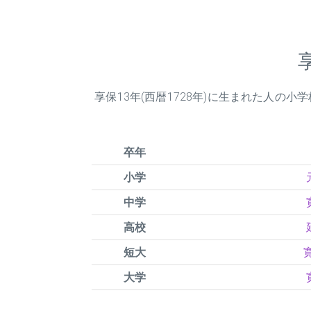
享保
13
年(西暦1728年)に生まれた人の
卒年
小学
中学
高校
短大
大学