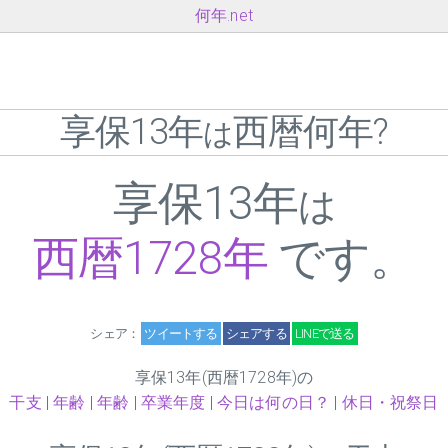
何年.net
享保
13
年
西暦何年?
は
享保
13
年
は
西暦1728
年
です。
シェア：
ツイートする
シェアする
LINEで送る
享保
13
年(西暦1728年)の
干支
|
年齢
|
年齢
|
卒業年度
|
今日は何の日？
|
休日・祝祭日