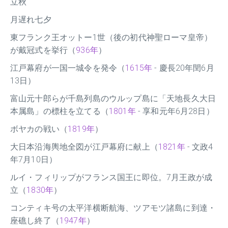
立秋
月遅れ七夕
東フランク王オットー1世（後の初代神聖ローマ皇帝）
が戴冠式を挙行（
936年
）
江戸幕府が一国一城令を発令（
1615年
- 慶長20年閏6月
13日）
富山元十郎らが千島列島のウルップ島に「天地長久大日
本属島」の標柱を立てる（
1801年
- 享和元年6月28日）
ボヤカの戦い（
1819年
）
大日本沿海輿地全図が江戸幕府に献上（
1821年
- 文政4
年7月10日）
ルイ・フィリップがフランス国王に即位。7月王政が成
立（
1830年
）
コンティキ号の太平洋横断航海、ツアモツ諸島に到達・
座礁し終了（
1947年
）