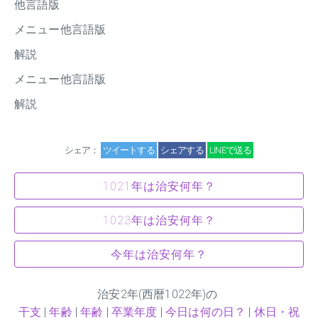
他言語版
メニュー他言語版
解説
メニュー他言語版
解説
シェア：
ツイートする
シェアする
LINEで送る
1021年は治安何年？
1023年は治安何年？
今年は治安何年？
治安
2
年(西暦1022年)の
干支
|
年齢
|
年齢
|
卒業年度
|
今日は何の日？
|
休日・祝