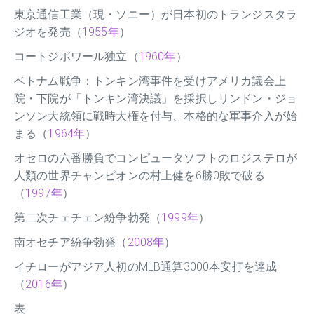
東京通信工業（現・ソニー）が日本初のトランジスタラ
ジオを発売（
1955年
）
コートジボワール独立（
1960年
）
ベトナム戦争：トンキン湾事件を受けアメリカ議会上
院・下院が「トンキン湾決議」を採択しリンドン・ジョ
ンソン大統領に戦時大権を付与、本格的な軍事介入が始
まる（
1964年
）
オセロの六番勝負でコンピュータソフトのロジステロが
人類の世界チャンピオンの村上健を6勝0敗で破る
（
1997年
）
第二次チェチェン紛争勃発（
1999年
）
南オセチア紛争勃発（
2008年
）
イチローがアジア人初のMLB通算3000本安打を達成
（
2016年
）
表