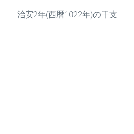
治安
2
年(西暦1022年)の干支