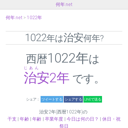
何年.net
何年.net
1022年
1022
治安
年は
何年?
1022年
西暦
は
じあん
治安
2
年
です。
シェア：
ツイートする
シェアする
LINEで送る
治安
2
年(西暦1022年)の
干支
|
年齢
|
年齢
|
卒業年度
|
今日は何の日？
|
休日・祝
祭日