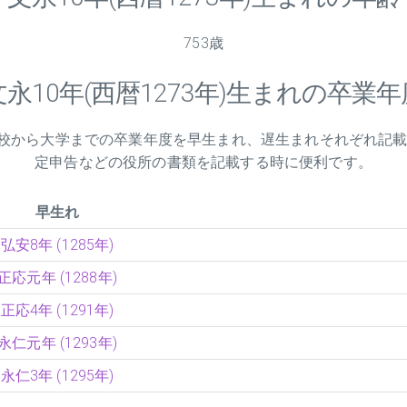
753歳
文永
10
年(西暦1273年)生まれの卒業年
小学校から大学までの卒業年度を早生まれ、遅生まれそれぞれ記
定申告などの役所の書類を記載する時に便利です。
早生れ
弘安8年 (1285年)
正応元年 (1288年)
正応4年 (1291年)
永仁元年 (1293年)
永仁3年 (1295年)