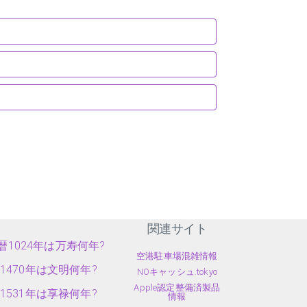
関連サイト
暦1024年は万寿何年?
空港駐車場混雑情報
1470年は文明何年?
NOキャッシュ.tokyo
Apple認定整備済製品
1531年は享禄何年?
情報