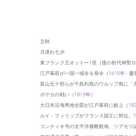
立秋
月遅れ七夕
東フランク王オットー1世（後の初代神聖
江戸幕府が一国一城令を発令（
1615年
- 慶
富山元十郎らが千島列島のウルップ島に「
ボヤカの戦い（
1819年
）
大日本沿海輿地全図が江戸幕府に献上（
18
ルイ・フィリップがフランス国王に即位。
コンティキ号の太平洋横断航海、ツアモツ