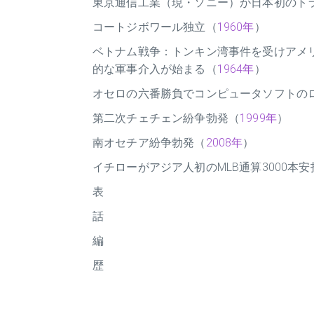
東京通信工業（現・ソニー）が日本初のト
コートジボワール独立（
1960年
）
ベトナム戦争：トンキン湾事件を受けアメ
的な軍事介入が始まる（
1964年
）
オセロの六番勝負でコンピュータソフトの
第二次チェチェン紛争勃発（
1999年
）
南オセチア紛争勃発（
2008年
）
イチローがアジア人初のMLB通算3000本
表
話
編
歴