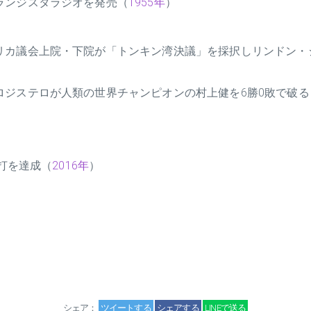
ランジスタラジオを発売（
1955年
）
リカ議会上院・下院が「トンキン湾決議」を採択しリンドン・
ロジステロが人類の世界チャンピオンの村上健を6勝0敗で破る
安打を達成（
2016年
）
シェア：
ツイートする
シェアする
LINEで送る