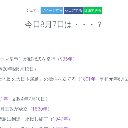
シェア：
ツイートする
シェアする
LINEで送る
今日8月7日は・・・？
ローマ皇帝）が戴冠式を挙行（
936年
）
長20年閏6月13日）
天地長久大日本属島」の標柱を立てる（
1801年
- 享和元年6月
21年
- 文政4年7月10日）
7月王政が成立（
1830年
）
諸島に到達・座礁し終了（
1947年
）