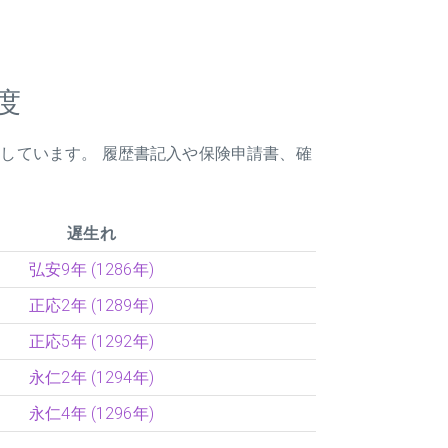
度
載しています。 履歴書記入や保険申請書、確
遅生れ
弘安9年 (1286年)
正応2年 (1289年)
正応5年 (1292年)
永仁2年 (1294年)
永仁4年 (1296年)