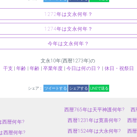
1272年は文永何年？
1274年は文永何年？
今年は文永何年？
文永
10
年(西暦1273年)の
干支
|
年齢
|
年齢
|
卒業年度
|
今日は何の日？
|
休日・祝祭日
シェア：
ツイートする
シェアする
LINEで送る
西暦765年は天平神護何年?
西
西暦1231年は寛喜何年?
西暦
は西暦何年?
西暦1524年は大永何年?
西暦
は西暦何年?