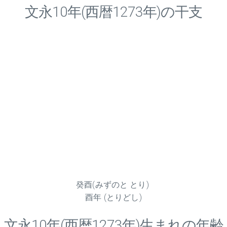
文永
10
年(西暦1273年)の干支
癸酉(みずのと とり)
酉年 (とりどし)
文永
10
年(西暦1273年)生まれの年齢