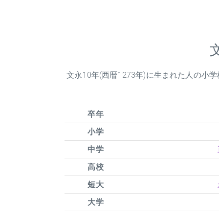
文永
10
年(西暦1273年)に生まれた人の
卒年
小学
中学
高校
短大
大学