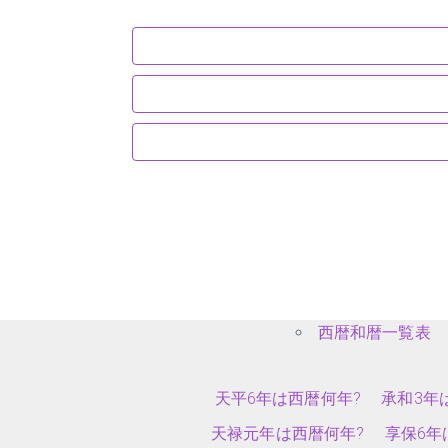
西暦和暦一覧表
天平6年は西暦何年?
承和3年
天禄元年は西暦何年?
享保6年