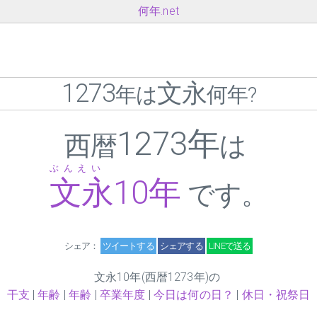
何年.net
1273
文永
年は
何年?
1273年
西暦
は
ぶんえい
文永
10
年
です。
シェア：
ツイートする
シェアする
LINEで送る
文永
10
年(西暦1273年)の
干支
|
年齢
|
年齢
|
卒業年度
|
今日は何の日？
|
休日・祝祭日