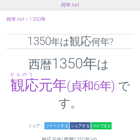
何年.net
何年.net
1350年
1350
観応
年は
何年?
1350年
西暦
は
かんのう
観応元年
(貞和6年)
で
す。
シェア：
ツイートする
シェアする
LINEで送る
観応元年(西暦1350年)の