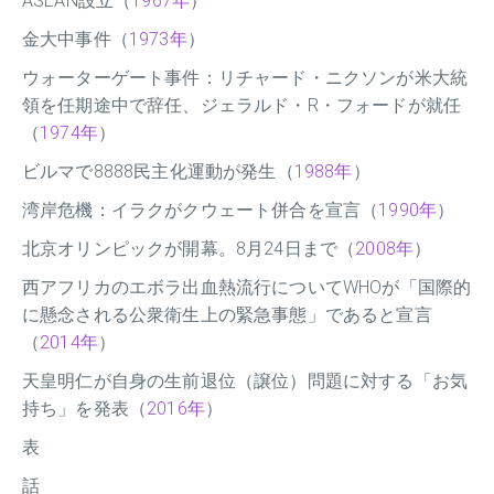
ASEAN設立（
1967年
）
金大中事件（
1973年
）
ウォーターゲート事件：リチャード・ニクソンが米大統
領を任期途中で辞任、ジェラルド・R・フォードが就任
（
1974年
）
ビルマで8888民主化運動が発生（
1988年
）
湾岸危機：イラクがクウェート併合を宣言（
1990年
）
北京オリンピックが開幕。8月24日まで（
2008年
）
西アフリカのエボラ出血熱流行についてWHOが「国際的
に懸念される公衆衛生上の緊急事態」であると宣言
（
2014年
）
天皇明仁が自身の生前退位（譲位）問題に対する「お気
持ち」を発表（
2016年
）
表
話