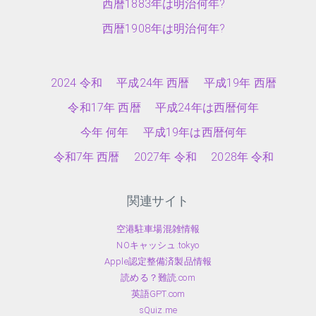
西暦1883年は明治何年?
西暦1908年は明治何年?
2024 令和
平成24年 西暦
平成19年 西暦
令和17年 西暦
平成24年は西暦何年
今年 何年
平成19年は西暦何年
令和7年 西暦
2027年 令和
2028年 令和
関連サイト
空港駐車場混雑情報
NOキャッシュ.tokyo
Apple認定整備済製品情報
読める？難読.com
英語GPT.com
sQuiz.me