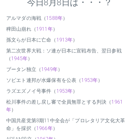
今日8月8日は・・・？
アルマダの海戦（
1588年
）
稗田山崩れ（
1911年
）
孫文らが日本に亡命（
1913年
）
第二次世界大戦：ソ連が日本に宣戦布告、翌日参戦
（
1945年
）
ブータン独立（
1949年
）
ソビエト連邦が水爆保有を公表（
1953年
）
ラズエズノイ号事件（
1953年
）
松川事件の差し戻し審で全員無罪とする判決（
1961
年
）
中国共産党第8期11中全会が「プロレタリア文化大革
命」を採択（
1966年
）