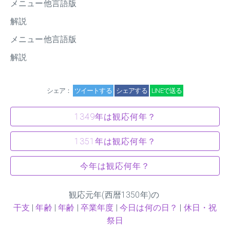
メニュー他言語版
解説
メニュー他言語版
解説
シェア：
ツイートする
シェアする
LINEで送る
1349年は観応何年？
1351年は観応何年？
今年は観応何年？
観応元年(西暦1350年)の
干支
|
年齢
|
年齢
|
卒業年度
|
今日は何の日？
|
休日・祝
祭日