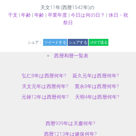
天文
11
年(西暦1542年)の
干支
|
年齢
|
年齢
|
卒業年度
|
今日は何の日？
|
休日・祝
祭日
シェア：
ツイートする
シェアする
LINEで送る
西暦和暦一覧表
弘仁8年は西暦何年?
延久元年は西暦何年?
天文元年は西暦何年?
寛永8年は西暦何年?
元禄12年は西暦何年?
天明4年は西暦何年?
西暦939年は天慶何年?
西暦1213年は健保何年?