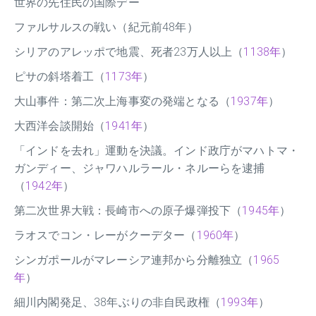
世界の先住民の国際デー
ファルサルスの戦い（紀元前48年）
シリアのアレッポで地震、死者23万人以上（
1138年
）
ピサの斜塔着工（
1173年
）
大山事件：第二次上海事変の発端となる（
1937年
）
大西洋会談開始（
1941年
）
「インドを去れ」運動を決議。インド政庁がマハトマ・
ガンディー、ジャワハルラール・ネルーらを逮捕
（
1942年
）
第二次世界大戦：長崎市への原子爆弾投下（
1945年
）
ラオスでコン・レーがクーデター（
1960年
）
シンガポールがマレーシア連邦から分離独立（
1965
年
）
細川内閣発足、38年ぶりの非自民政権（
1993年
）