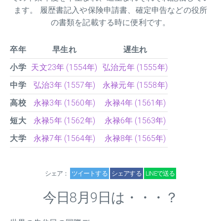
ます。 履歴書記入や保険申請書、確定申告などの役所
の書類を記載する時に便利です。
卒年
早生れ
遅生れ
小学
天文23年 (1554年)
弘治元年 (1555年)
中学
弘治3年 (1557年)
永禄元年 (1558年)
高校
永禄3年 (1560年)
永禄4年 (1561年)
短大
永禄5年 (1562年)
永禄6年 (1563年)
大学
永禄7年 (1564年)
永禄8年 (1565年)
シェア：
ツイートする
シェアする
LINEで送る
今日8月9日は・・・？