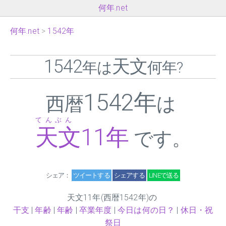
何年.net
何年.net
1542年
1542
天文
年は
何年?
1542年
西暦
は
てんぶん
天文
11
年
です。
シェア：
ツイートする
シェアする
LINEで送る
天文
11
年(西暦1542年)の
干支
|
年齢
|
年齢
|
卒業年度
|
今日は何の日？
|
休日・祝
祭日