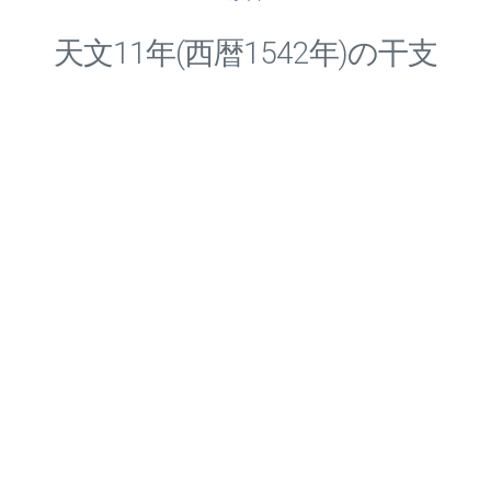
天文
11
年(西暦1542年)の干支