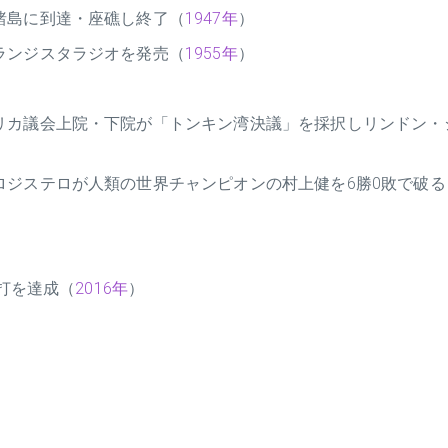
諸島に到達・座礁し終了（
1947年
）
ランジスタラジオを発売（
1955年
）
リカ議会上院・下院が「トンキン湾決議」を採択しリンドン・
ロジステロが人類の世界チャンピオンの村上健を6勝0敗で破る
安打を達成（
2016年
）