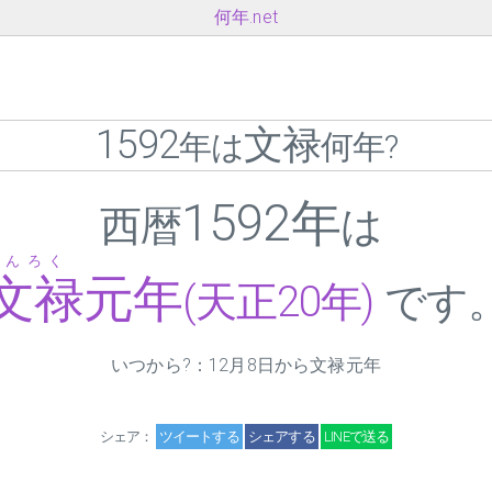
何年.net
1592
文禄
年は
何年?
1592年
西暦
は
ぶんろく
文禄元年
(天正20年)
です
いつから?：12月8日から文禄元年
シェア：
ツイートする
シェアする
LINEで送る