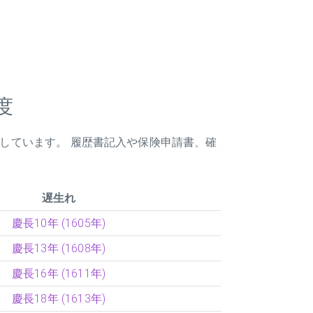
度
載しています。 履歴書記入や保険申請書、確
遅生れ
慶長10年 (1605年)
慶長13年 (1608年)
慶長16年 (1611年)
慶長18年 (1613年)