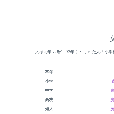
文禄元年(西暦1592年)に生まれた人の
卒年
小学
中学
慶
高校
慶
短大
慶