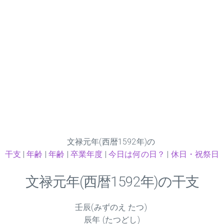
文禄元年(西暦1592年)の
干支
|
年齢
|
年齢
|
卒業年度
|
今日は何の日？
|
休日・祝祭日
文禄元年(西暦1592年)の干支
壬辰(みずのえ たつ)
辰年 (たつどし)