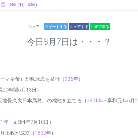
長19年 (1614年)
シェア：
ツイートする
シェアする
LINEで送る
今日8月7日は・・・？
ローマ皇帝）が戴冠式を挙行（
936年
）
長20年閏6月13日）
天地長久大日本属島」の標柱を立てる（
1801年
- 享和元年6月
21年
- 文政4年7月10日）
7月王政が成立（
1830年
）