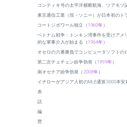
コンティキ号の太平洋横断航海、ツアモツ
東京通信工業（現・ソニー）が日本初のト
コートジボワール独立（
1960年
）
ベトナム戦争：トンキン湾事件を受けアメ
的な軍事介入が始まる（
1964年
）
オセロの六番勝負でコンピュータソフトの
第二次チェチェン紛争勃発（
1999年
）
南オセチア紛争勃発（
2008年
）
イチローがアジア人初のMLB通算3000本
表
話
編
歴