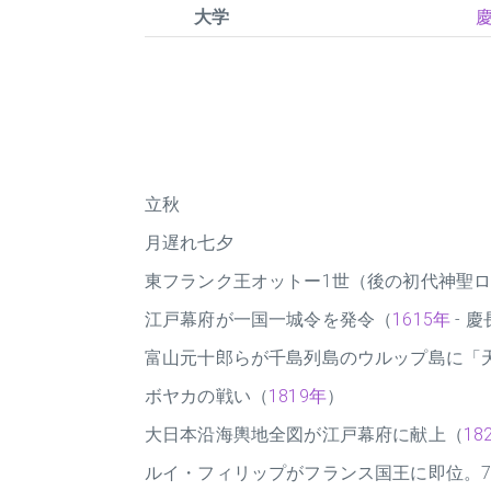
大学
慶
立秋
月遅れ七夕
東フランク王オットー1世（後の初代神聖
江戸幕府が一国一城令を発令（
1615年
- 慶
富山元十郎らが千島列島のウルップ島に「
ボヤカの戦い（
1819年
）
大日本沿海輿地全図が江戸幕府に献上（
18
ルイ・フィリップがフランス国王に即位。