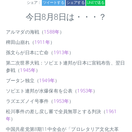
シェア：
ツイートする
シェアする
LINEで送る
今日8月8日は・・・？
アルマダの海戦（
1588年
）
稗田山崩れ（
1911年
）
孫文らが日本に亡命（
1913年
）
第二次世界大戦：ソビエト連邦が日本に宣戦布告、翌日
参戦（
1945年
）
ブータン独立（
1949年
）
ソビエト連邦が水爆保有を公表（
1953年
）
ラズエズノイ号事件（
1953年
）
松川事件の差し戻し審で全員無罪とする判決（
1961
年
）
中国共産党第8期11中全会が「プロレタリア文化大革