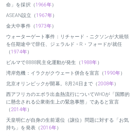
命」を採択（
1966年
）
ASEAN設立（
1967年
）
金大中事件（
1973年
）
ウォーターゲート事件：リチャード・ニクソンが大統領
を任期途中で辞任、ジェラルド・R・フォードが就任
（
1974年
）
ビルマで8888民主化運動が発生（
1988年
）
湾岸危機：イラクがクウェート併合を宣言（
1990年
）
北京オリンピックが開幕。8月24日まで（
2008年
）
西アフリカのエボラ出血熱流行についてWHOが「国際的
に懸念される公衆衛生上の緊急事態」であると宣言
（
2014年
）
天皇明仁が自身の生前退位（譲位）問題に対する「お気
持ち」を発表（
2016年
）