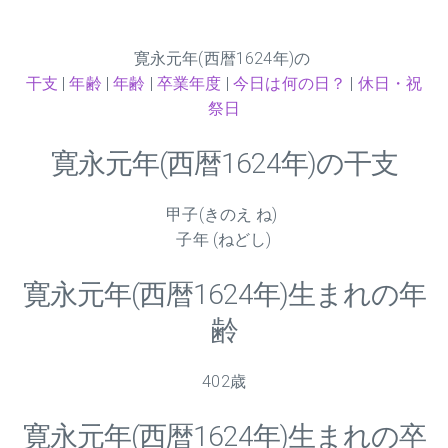
寛永元年(西暦1624年)の
干支
|
年齢
|
年齢
|
卒業年度
|
今日は何の日？
|
休日・祝
祭日
寛永元年(西暦1624年)の干支
甲子(きのえ ね)
子年 (ねどし)
寛永元年(西暦1624年)生まれの年
齢
402歳
寛永元年(西暦1624年)生まれの卒