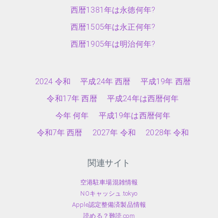
西暦1381年は永徳何年?
西暦1505年は永正何年?
西暦1905年は明治何年?
2024 令和
平成24年 西暦
平成19年 西暦
令和17年 西暦
平成24年は西暦何年
今年 何年
平成19年は西暦何年
令和7年 西暦
2027年 令和
2028年 令和
関連サイト
空港駐車場混雑情報
NOキャッシュ.tokyo
Apple認定整備済製品情報
読める？難読.com