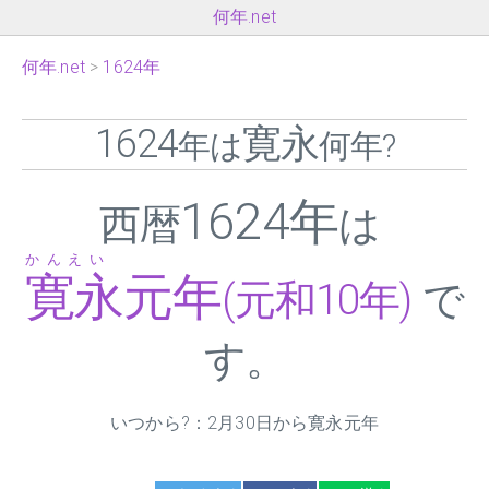
何年.net
何年.net
1624年
1624
寛永
年は
何年?
1624年
西暦
は
かんえい
寛永元年
(元和10年)
で
す。
いつから?：2月30日から寛永元年