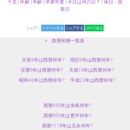
干支
|
年齢
|
年齢
|
卒業年度
|
今日は何の日？
|
休日・祝
祭日
シェア：
ツイートする
シェアする
LINEで送る
西暦和暦一覧表
天長8年は西暦何年?
明応9年は西暦何年?
宝暦9年は西暦何年?
天保10年は西暦何年?
昭和46年は西暦何年?
平成22年は西暦何年?
西暦695年は朱鳥何年?
西暦892年は寛平何年?
西暦1118年は元永何年?