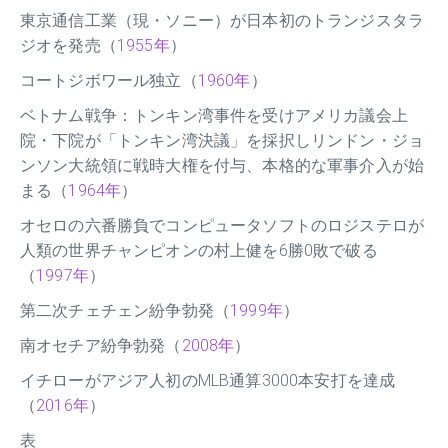
東京通信工業（現・ソニー）が日本初のトランジスタラ
ジオを発売（
1955年
）
コートジボワール独立（
1960年
）
ベトナム戦争：トンキン湾事件を受けアメリカ議会上
院・下院が「トンキン湾決議」を採択しリンドン・ジョ
ンソン大統領に戦時大権を付与、本格的な軍事介入が始
まる（
1964年
）
オセロの六番勝負でコンピュータソフトのロジステロが
人類の世界チャンピオンの村上健を6勝0敗で破る
（
1997年
）
第二次チェチェン紛争勃発（
1999年
）
南オセチア紛争勃発（
2008年
）
イチローがアジア人初のMLB通算3000本安打を達成
（
2016年
）
表