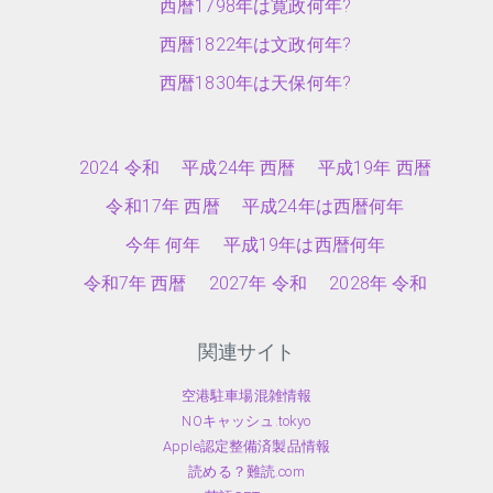
西暦1798年は寛政何年?
西暦1822年は文政何年?
西暦1830年は天保何年?
2024 令和
平成24年 西暦
平成19年 西暦
令和17年 西暦
平成24年は西暦何年
今年 何年
平成19年は西暦何年
令和7年 西暦
2027年 令和
2028年 令和
関連サイト
空港駐車場混雑情報
NOキャッシュ.tokyo
Apple認定整備済製品情報
読める？難読.com