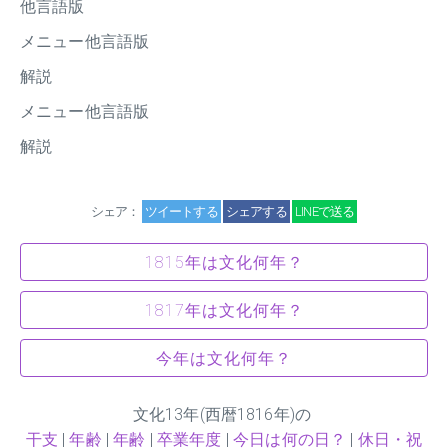
他言語版
メニュー他言語版
解説
メニュー他言語版
解説
シェア：
ツイートする
シェアする
LINEで送る
1815年は文化何年？
1817年は文化何年？
今年は文化何年？
文化
13
年(西暦1816年)の
干支
|
年齢
|
年齢
|
卒業年度
|
今日は何の日？
|
休日・祝