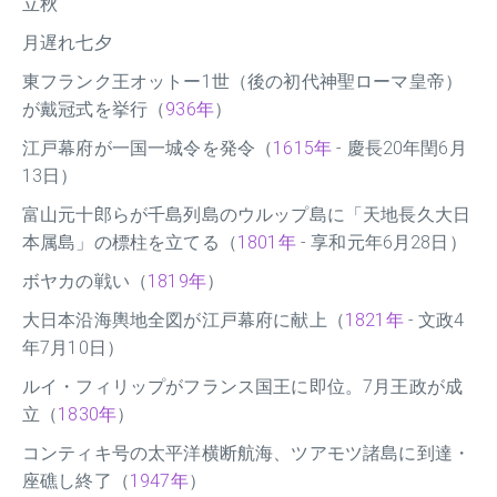
立秋
月遅れ七夕
東フランク王オットー1世（後の初代神聖ローマ皇帝）
が戴冠式を挙行（
936年
）
江戸幕府が一国一城令を発令（
1615年
- 慶長20年閏6月
13日）
富山元十郎らが千島列島のウルップ島に「天地長久大日
本属島」の標柱を立てる（
1801年
- 享和元年6月28日）
ボヤカの戦い（
1819年
）
大日本沿海輿地全図が江戸幕府に献上（
1821年
- 文政4
年7月10日）
ルイ・フィリップがフランス国王に即位。7月王政が成
立（
1830年
）
コンティキ号の太平洋横断航海、ツアモツ諸島に到達・
座礁し終了（
1947年
）