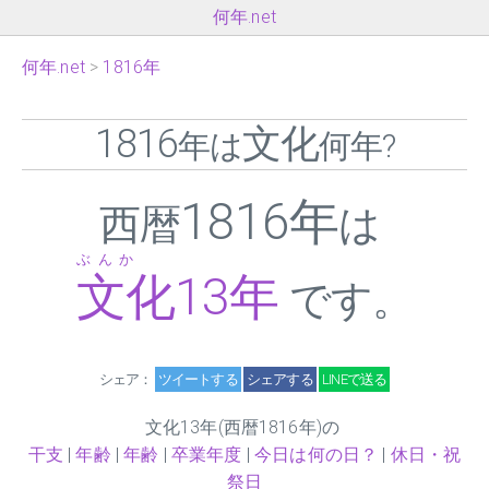
何年.net
何年.net
1816年
1816
文化
年は
何年?
1816年
西暦
は
ぶんか
文化
13
年
です。
シェア：
ツイートする
シェアする
LINEで送る
文化
13
年(西暦1816年)の
干支
|
年齢
|
年齢
|
卒業年度
|
今日は何の日？
|
休日・祝
祭日