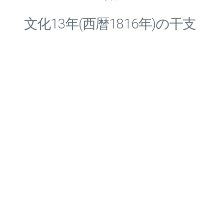
文化
13
年(西暦1816年)の干支