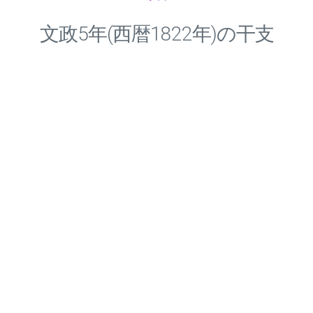
文政
5
年(西暦1822年)の干支