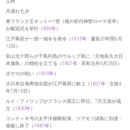
立秋
月遅れ七夕
東フランク王オットー1世（後の初代神聖ローマ皇帝）
が戴冠式を挙行（
936年
）
江戸幕府が一国一城令を発令（
1615年
- 慶長20年閏6月
13日）
富山元十郎らが千島列島のウルップ島に「天地長久大日
本属島」の標柱を立てる（
1801年
- 享和元年6月28日）
ボヤカの戦い（
1819年
）
大日本沿海輿地全図が江戸幕府に献上（
1821年
- 文政4
年7月10日）
ルイ・フィリップがフランス国王に即位。7月王政が成
立（
1830年
）
コンティキ号の太平洋横断航海、ツアモツ諸島に到達・
座礁し終了（
1947年
）