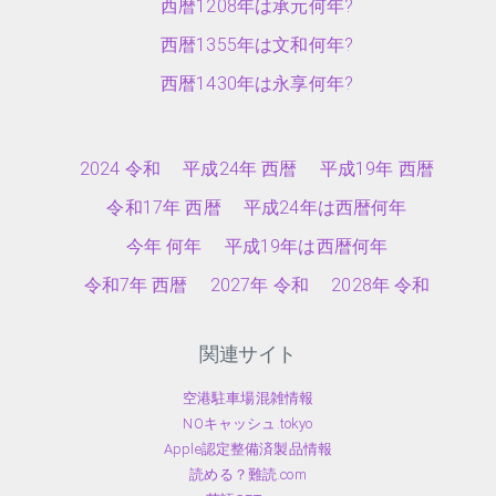
西暦1208年は承元何年?
西暦1355年は文和何年?
西暦1430年は永享何年?
2024 令和
平成24年 西暦
平成19年 西暦
令和17年 西暦
平成24年は西暦何年
今年 何年
平成19年は西暦何年
令和7年 西暦
2027年 令和
2028年 令和
関連サイト
空港駐車場混雑情報
NOキャッシュ.tokyo
Apple認定整備済製品情報
読める？難読.com