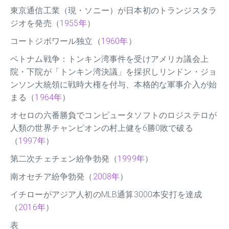
東京通信工業（現・ソニー）が日本初のトランジスタラ
ジオを発売（
1955年
）
コートジボワール独立（
1960年
）
ベトナム戦争：トンキン湾事件を受けアメリカ議会上
院・下院が「トンキン湾決議」を採択しリンドン・ジョ
ンソン大統領に戦時大権を付与、本格的な軍事介入が始
まる（
1964年
）
オセロの六番勝負でコンピュータソフトのロジステロが
人類の世界チャンピオンの村上健を6勝0敗で破る
（
1997年
）
第二次チェチェン紛争勃発（
1999年
）
南オセチア紛争勃発（
2008年
）
イチローがアジア人初のMLB通算3000本安打を達成
（
2016年
）
表