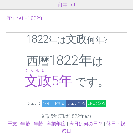
何年.net
何年.net
1822年
1822
文政
年は
何年?
1822年
西暦
は
ぶんせい
文政
5
年
です。
シェア：
ツイートする
シェアする
LINEで送る
文政
5
年(西暦1822年)の
干支
|
年齢
|
年齢
|
卒業年度
|
今日は何の日？
|
休日・祝
祭日