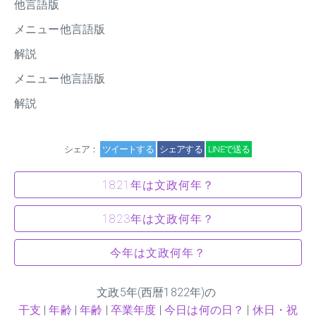
他言語版
メニュー他言語版
解説
メニュー他言語版
解説
シェア：
ツイートする
シェアする
LINEで送る
1821年は文政何年？
1823年は文政何年？
今年は文政何年？
文政
5
年(西暦1822年)の
干支
|
年齢
|
年齢
|
卒業年度
|
今日は何の日？
|
休日・祝