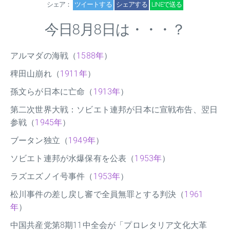
シェア：
ツイートする
シェアする
LINEで送る
今日8月8日は・・・？
アルマダの海戦（
1588年
）
稗田山崩れ（
1911年
）
孫文らが日本に亡命（
1913年
）
第二次世界大戦：ソビエト連邦が日本に宣戦布告、翌日
参戦（
1945年
）
ブータン独立（
1949年
）
ソビエト連邦が水爆保有を公表（
1953年
）
ラズエズノイ号事件（
1953年
）
松川事件の差し戻し審で全員無罪とする判決（
1961
年
）
中国共産党第8期11中全会が「プロレタリア文化大革