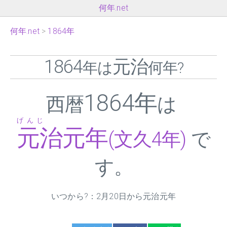
何年.net
何年.net
1864年
1864
元治
年は
何年?
1864年
西暦
は
げんじ
元治元年
(文久4年)
で
す。
いつから?：2月20日から元治元年