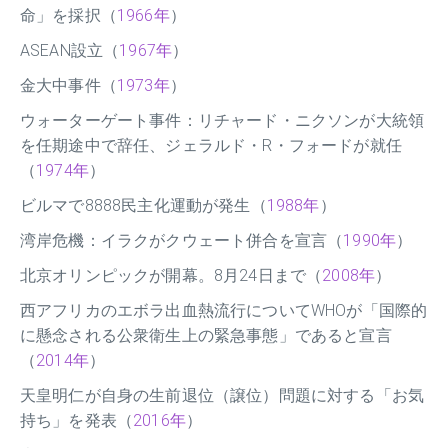
命」を採択（
1966年
）
ASEAN設立（
1967年
）
金大中事件（
1973年
）
ウォーターゲート事件：リチャード・ニクソンが大統領
を任期途中で辞任、ジェラルド・R・フォードが就任
（
1974年
）
ビルマで8888民主化運動が発生（
1988年
）
湾岸危機：イラクがクウェート併合を宣言（
1990年
）
北京オリンピックが開幕。8月24日まで（
2008年
）
西アフリカのエボラ出血熱流行についてWHOが「国際的
に懸念される公衆衛生上の緊急事態」であると宣言
（
2014年
）
天皇明仁が自身の生前退位（譲位）問題に対する「お気
持ち」を発表（
2016年
）