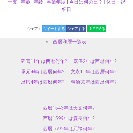
干支
|
年齢
|
年齢
|
卒業年度
|
今日は何の日？
|
休日・祝
祭日
シェア：
ツイートする
シェアする
LINEで送る
西暦和暦一覧表
延喜11年は西暦何年?
嘉保2年は西暦何年?
承元4年は西暦何年?
文永11年は西暦何年?
暦応4年は西暦何年?
明治30年は西暦何年?
西暦1543年は天文何年?
西暦1599年は慶長何年?
西暦1692年は元禄何年?