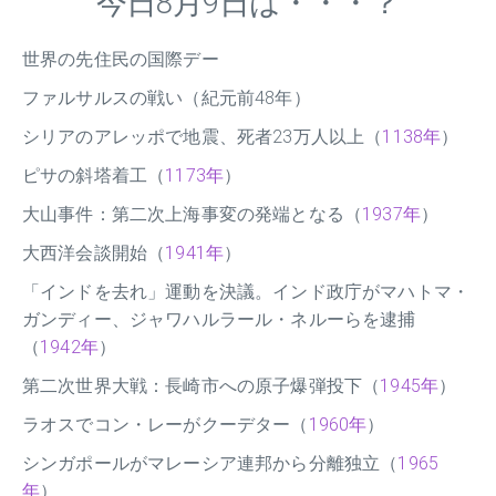
今日8月9日は・・・？
世界の先住民の国際デー
ファルサルスの戦い（紀元前48年）
シリアのアレッポで地震、死者23万人以上（
1138年
）
ピサの斜塔着工（
1173年
）
大山事件：第二次上海事変の発端となる（
1937年
）
大西洋会談開始（
1941年
）
「インドを去れ」運動を決議。インド政庁がマハトマ・
ガンディー、ジャワハルラール・ネルーらを逮捕
（
1942年
）
第二次世界大戦：長崎市への原子爆弾投下（
1945年
）
ラオスでコン・レーがクーデター（
1960年
）
シンガポールがマレーシア連邦から分離独立（
1965
年
）