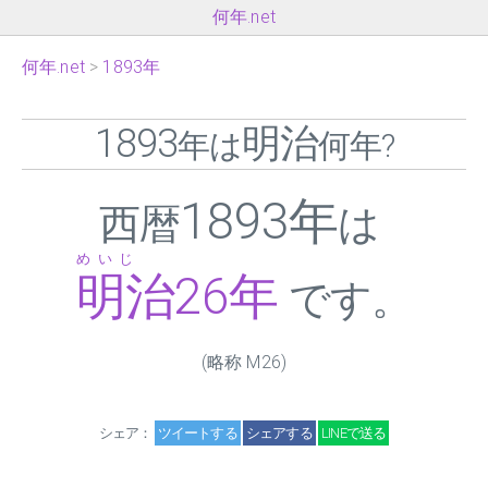
何年.net
何年.net
1893年
1893
明治
年は
何年?
1893年
西暦
は
めいじ
明治
26
年
です。
(略称 M
26
)
シェア：
ツイートする
シェアする
LINEで送る