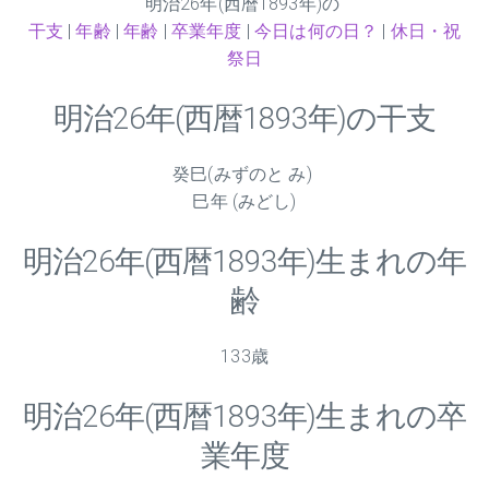
明治
26
年(西暦1893年)の
干支
|
年齢
|
年齢
|
卒業年度
|
今日は何の日？
|
休日・祝
祭日
明治
26
年(西暦1893年)の干支
癸巳(みずのと み)
巳年 (みどし)
明治
26
年(西暦1893年)生まれの年
齢
133歳
明治
26
年(西暦1893年)生まれの卒
業年度