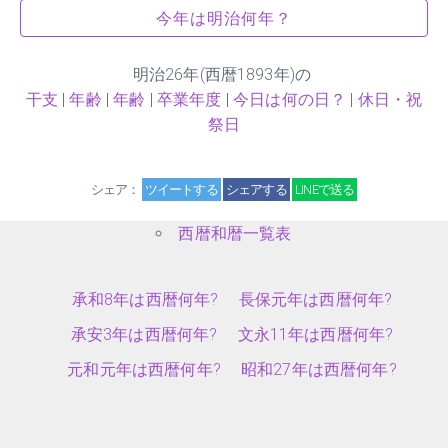
今年は明治何年？
明治
26
年(西暦1893年)の
干支
|
年齢
|
年齢
|
卒業年度
|
今日は何の日？
|
休日・祝
祭日
シェア：
ツイートする
シェアする
LINEで送る
西暦和暦一覧表
承和8年は西暦何年?
長保元年は西暦何年?
承安3年は西暦何年?
文永11年は西暦何年?
元和元年は西暦何年?
昭和27年は西暦何年?