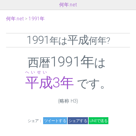
何年.net
何年.net
1991年
1991
平成
年は
何年?
1991年
西暦
は
へいせい
平成
3
年
です。
(略称 H
3
)
シェア：
ツイートする
シェアする
LINEで送る