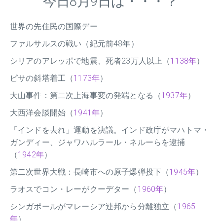
今日8月9日は・・・？
世界の先住民の国際デー
ファルサルスの戦い（紀元前48年）
シリアのアレッポで地震、死者23万人以上（
1138年
）
ピサの斜塔着工（
1173年
）
大山事件：第二次上海事変の発端となる（
1937年
）
大西洋会談開始（
1941年
）
「インドを去れ」運動を決議。インド政庁がマハトマ・
ガンディー、ジャワハルラール・ネルーらを逮捕
（
1942年
）
第二次世界大戦：長崎市への原子爆弾投下（
1945年
）
ラオスでコン・レーがクーデター（
1960年
）
シンガポールがマレーシア連邦から分離独立（
1965
年
）