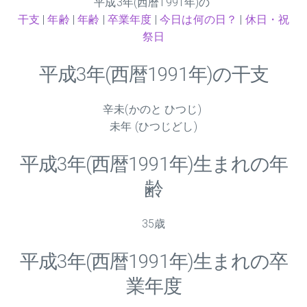
平成
3
年(西暦1991年)の
干支
|
年齢
|
年齢
|
卒業年度
|
今日は何の日？
|
休日・祝
祭日
平成
3
年(西暦1991年)の干支
辛未(かのと ひつじ)
未年 (ひつじどし)
平成
3
年(西暦1991年)生まれの年
齢
35歳
平成
3
年(西暦1991年)生まれの卒
業年度