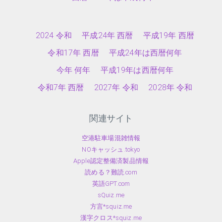
2024 令和
平成24年 西暦
平成19年 西暦
令和17年 西暦
平成24年は西暦何年
今年 何年
平成19年は西暦何年
令和7年 西暦
2027年 令和
2028年 令和
関連サイト
空港駐車場混雑情報
NOキャッシュ.tokyo
Apple認定整備済製品情報
読める？難読.com
英語GPT.com
sQuiz.me
方言*squiz.me
漢字クロス*squiz.me