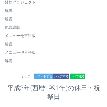
姉妹プロジェクト
解説
解説
他言語版
メニュー他言語版
解説
メニュー他言語版
解説
シェア：
ツイートする
シェアする
LINEで送る
平成
3
年(西暦1991年)の休日・祝
祭日