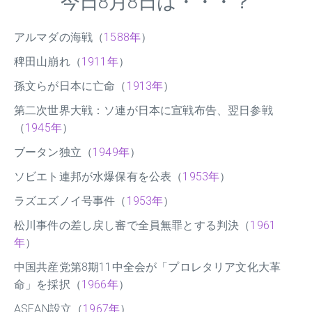
今日8月8日は・・・？
アルマダの海戦（
1588年
）
稗田山崩れ（
1911年
）
孫文らが日本に亡命（
1913年
）
第二次世界大戦：ソ連が日本に宣戦布告、翌日参戦
（
1945年
）
ブータン独立（
1949年
）
ソビエト連邦が水爆保有を公表（
1953年
）
ラズエズノイ号事件（
1953年
）
松川事件の差し戻し審で全員無罪とする判決（
1961
年
）
中国共産党第8期11中全会が「プロレタリア文化大革
命」を採択（
1966年
）
ASEAN設立（
1967年
）