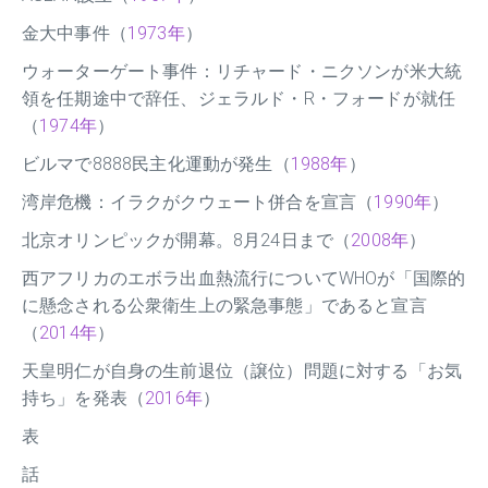
金大中事件（
1973年
）
ウォーターゲート事件：リチャード・ニクソンが米大統
領を任期途中で辞任、ジェラルド・R・フォードが就任
（
1974年
）
ビルマで8888民主化運動が発生（
1988年
）
湾岸危機：イラクがクウェート併合を宣言（
1990年
）
北京オリンピックが開幕。8月24日まで（
2008年
）
西アフリカのエボラ出血熱流行についてWHOが「国際的
に懸念される公衆衛生上の緊急事態」であると宣言
（
2014年
）
天皇明仁が自身の生前退位（譲位）問題に対する「お気
持ち」を発表（
2016年
）
表
話