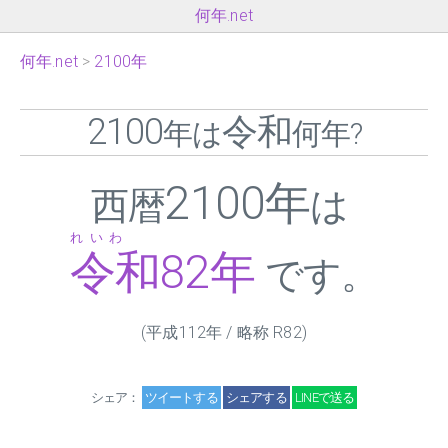
何年.net
何年.net
2100年
2100
令和
年は
何年?
2100年
西暦
は
れいわ
令和
82
年
です。
(平成112年 / 略称 R
82
)
シェア：
ツイートする
シェアする
LINEで送る