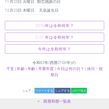
11月23日 火曜日
勤労感謝の日
12月23日 木曜日
天皇誕生日
2099年は令和何年？
2101年は令和何年？
今年は令和何年？
令和
82
年(西暦2100年)の
干支
|
年齢
|
年齢
|
卒業年度
|
今日は何の日？
|
休日・祝
祭日
シェア：
ツイートする
シェアする
LINEで送る
西暦和暦一覧表