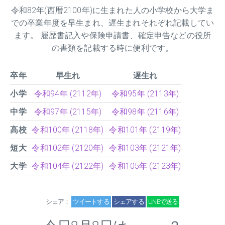
令和
82
年(西暦2100年)に生まれた人の小学校から大学ま
での卒業年度を早生まれ、遅生まれそれぞれ記載してい
ます。 履歴書記入や保険申請書、確定申告などの役所
の書類を記載する時に便利です。
卒年
早生れ
遅生れ
小学
令和94年 (2112年)
令和95年 (2113年)
中学
令和97年 (2115年)
令和98年 (2116年)
高校
令和100年 (2118年)
令和101年 (2119年)
短大
令和102年 (2120年)
令和103年 (2121年)
大学
令和104年 (2122年)
令和105年 (2123年)
シェア：
ツイートする
シェアする
LINEで送る