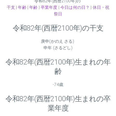
令和
82
年(西暦2100年)の
干支
|
年齢
|
年齢
|
卒業年度
|
今日は何の日？
|
休日・祝
祭日
令和
82
年(西暦2100年)の干支
庚申(かのえ さる)
申年 (さるどし)
令和
82
年(西暦2100年)生まれの年
齢
-74歳
令和
82
年(西暦2100年)生まれの卒
業年度