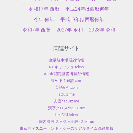
令和17年 西暦
平成24年は西暦何年
今年 何年
平成19年は西暦何年
令和7年 西暦
2027年 令和
2028年 令和
関連サイト
空港駐車場混雑情報
NOキャッシュ.tokyo
Apple認定整備済製品情報
読める？難読.com
英語GPT.com
sQuiz.me
方言*squiz.me
漢字クロス*squiz.me
freeSIM.tokyo
国内海外eSIM/SIM比較 eSIM.fun
東京ディズニーランド・シーのリアルタイム混雑情報