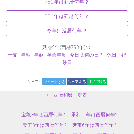
782年は延暦何年？
784年は延暦何年？
今年は延暦何年？
延暦
2
年(西暦783年)の
干支
|
年齢
|
年齢
|
卒業年度
|
今日は何の日？
|
休日・祝
祭日
シェア：
ツイートする
シェアする
LINEで送る
西暦和暦一覧表
宝亀3年は西暦何年?
承和11年は西暦何年?
天正3年は西暦何年?
延宝6年は西暦何年?