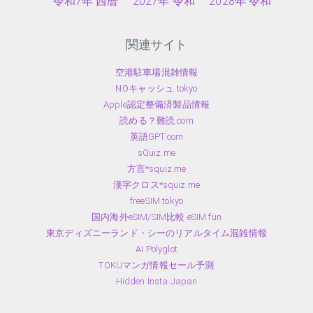
令和7年 西暦
2027年 令和
2028年 令和
関連サイト
空港駐車場混雑情報
NOキャッシュ.tokyo
Apple認定整備済製品情報
読める？難読.com
英語GPT.com
sQuiz.me
方言*squiz.me
漢字クロス*squiz.me
freeSIM.tokyo
国内海外eSIM/SIM比較 eSIM.fun
東京ディズニーランド・シーのリアルタイム混雑情報
AI Polyglot
TOKUマンガ情報セール予測
Hidden Insta Japan