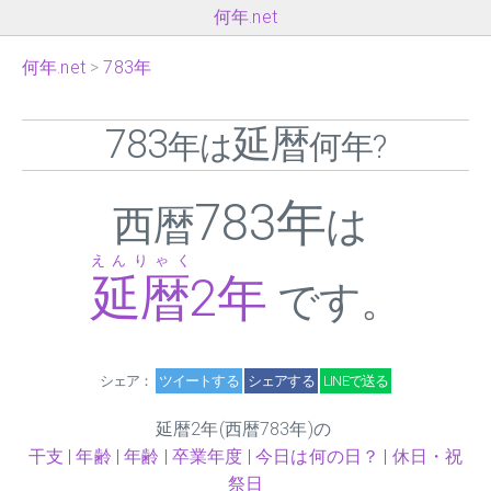
何年.net
何年.net
783年
783
延暦
年は
何年?
783年
西暦
は
えんりゃく
延暦
2
年
です。
シェア：
ツイートする
シェアする
LINEで送る
延暦
2
年(西暦783年)の
干支
|
年齢
|
年齢
|
卒業年度
|
今日は何の日？
|
休日・祝
祭日