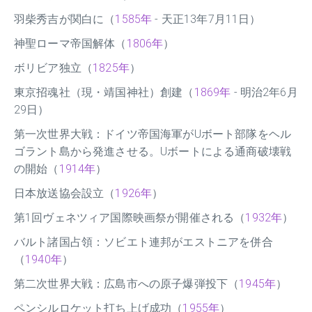
羽柴秀吉が関白に（
1585年
- 天正13年7月11日）
神聖ローマ帝国解体（
1806年
）
ボリビア独立（
1825年
）
東京招魂社（現・靖国神社）創建（
1869年
- 明治2年6月
29日）
第一次世界大戦：ドイツ帝国海軍がUボート部隊をヘル
ゴラント島から発進させる。Uボートによる通商破壊戦
の開始（
1914年
）
日本放送協会設立（
1926年
）
第1回ヴェネツィア国際映画祭が開催される（
1932年
）
バルト諸国占領：ソビエト連邦がエストニアを併合
（
1940年
）
第二次世界大戦：広島市への原子爆弾投下（
1945年
）
ペンシルロケット打ち上げ成功（
1955年
）