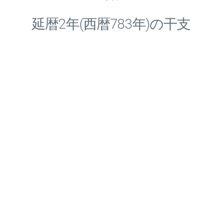
延暦
2
年(西暦783年)の干支