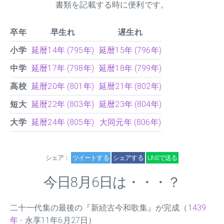
書類を記載する時に便利です。
卒年
早生れ
遅生れ
小学
延暦14年 (795年)
延暦15年 (796年)
中学
延暦17年 (798年)
延暦18年 (799年)
高校
延暦20年 (801年)
延暦21年 (802年)
短大
延暦22年 (803年)
延暦23年 (804年)
大学
延暦24年 (805年)
大同元年 (806年)
シェア：
ツイートする
シェアする
LINEで送る
今日8月6日は・・・？
二十一代集の最後の『新続古今和歌集』が完成（
1439
年
- 永享11年6月27日）