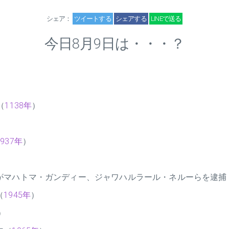
シェア：
ツイートする
シェアする
LINEで送る
今日8月9日は・・・？
（
1138年
）
1937年
）
がマハトマ・ガンディー、ジャワハルラール・ネルーらを逮捕
（
1945年
）
）