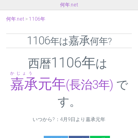
何年.net
何年.net
1106年
1106
嘉承
年は
何年?
1106年
西暦
は
かじょう
嘉承元年
(長治3年)
で
す。
いつから?：4月9日より嘉承元年