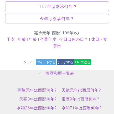
1107年は嘉承何年？
今年は嘉承何年？
嘉承元年(西暦1106年)の
干支
|
年齢
|
年齢
|
卒業年度
|
今日は何の日？
|
休日・祝
祭日
シェア：
ツイートする
シェアする
LINEで送る
西暦和暦一覧表
宝亀元年は西暦何年?
天徳元年は西暦何年?
天喜3年は西暦何年?
宝暦9年は西暦何年?
令和26年は西暦何年?
令和71年は西暦何年?