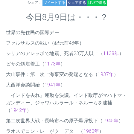
シェア：
ツイートする
シェアする
LINEで送る
今日8月9日は・・・？
世界の先住民の国際デー
ファルサルスの戦い（紀元前48年）
シリアのアレッポで地震、死者23万人以上（
1138年
）
ピサの斜塔着工（
1173年
）
大山事件：第二次上海事変の発端となる（
1937年
）
大西洋会談開始（
1941年
）
「インドを去れ」運動を決議。インド政庁がマハトマ・
ガンディー、ジャワハルラール・ネルーらを逮捕
（
1942年
）
第二次世界大戦：長崎市への原子爆弾投下（
1945年
）
ラオスでコン・レーがクーデター（
1960年
）