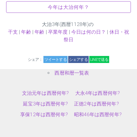
今年は大治何年？
大治
3
年(西暦1128年)の
干支
|
年齢
|
年齢
|
卒業年度
|
今日は何の日？
|
休日・祝
祭日
シェア：
ツイートする
シェアする
LINEで送る
西暦和暦一覧表
文治元年は西暦何年?
大永4年は西暦何年?
延宝3年は西暦何年?
正徳2年は西暦何年?
享保12年は西暦何年?
昭和46年は西暦何年?