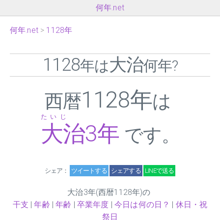
何年.net
何年.net
1128年
1128
大治
年は
何年?
1128年
西暦
は
たいじ
大治
3
年
です。
シェア：
ツイートする
シェアする
LINEで送る
大治
3
年(西暦1128年)の
干支
|
年齢
|
年齢
|
卒業年度
|
今日は何の日？
|
休日・祝
祭日