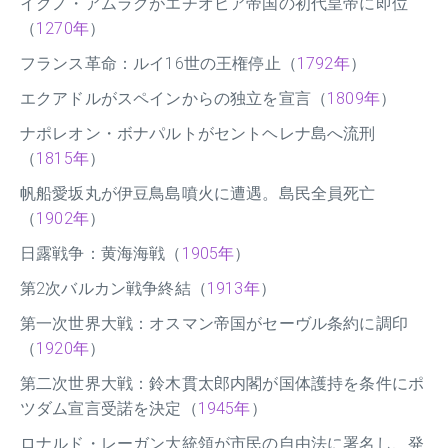
イクノ・アムラクがエチオピア帝国の初代皇帝に即位
（
1270年
）
フランス革命：ルイ16世の王権停止（
1792年
）
エクアドルがスペインからの独立を宣言（
1809年
）
ナポレオン・ボナパルトがセントヘレナ島へ流刑
（
1815年
）
帆船愛坂丸が伊豆鳥島噴火に遭遇。島民全員死亡
（
1902年
）
日露戦争：黄海海戦（
1905年
）
第2次バルカン戦争終結（
1913年
）
第一次世界大戦：オスマン帝国がセーヴル条約に調印
（
1920年
）
第二次世界大戦：鈴木貫太郎内閣が国体護持を条件にポ
ツダム宣言受諾を決定（
1945年
）
ロナルド・レーガン大統領が市民の自由法に署名し、発