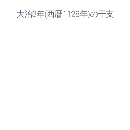
大治
3
年(西暦1128年)の干支