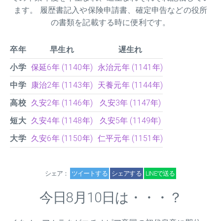
ます。 履歴書記入や保険申請書、確定申告などの役所
の書類を記載する時に便利です。
卒年
早生れ
遅生れ
小学
保延6年 (1140年)
永治元年 (1141年)
中学
康治2年 (1143年)
天養元年 (1144年)
高校
久安2年 (1146年)
久安3年 (1147年)
短大
久安4年 (1148年)
久安5年 (1149年)
大学
久安6年 (1150年)
仁平元年 (1151年)
シェア：
ツイートする
シェアする
LINEで送る
今日8月10日は・・・？