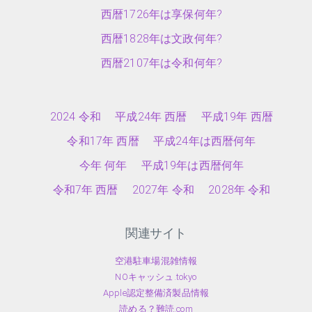
西暦1726年は享保何年?
西暦1828年は文政何年?
西暦2107年は令和何年?
2024 令和
平成24年 西暦
平成19年 西暦
令和17年 西暦
平成24年は西暦何年
今年 何年
平成19年は西暦何年
令和7年 西暦
2027年 令和
2028年 令和
関連サイト
空港駐車場混雑情報
NOキャッシュ.tokyo
Apple認定整備済製品情報
読める？難読.com