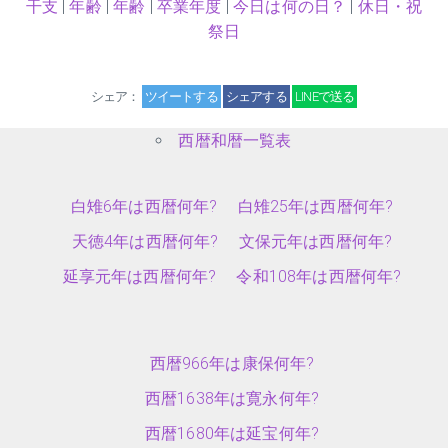
干支
|
年齢
|
年齢
|
卒業年度
|
今日は何の日？
|
休日・祝
祭日
シェア：
ツイートする
シェアする
LINEで送る
西暦和暦一覧表
白雉6年は西暦何年?
白雉25年は西暦何年?
天徳4年は西暦何年?
文保元年は西暦何年?
延享元年は西暦何年?
令和108年は西暦何年?
西暦966年は康保何年?
西暦1638年は寛永何年?
西暦1680年は延宝何年?