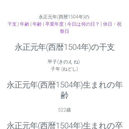
永正元年(西暦1504年)の
干支
|
年齢
|
年齢
|
卒業年度
|
今日は何の日？
|
休日・祝
祭日
永正元年(西暦1504年)の干支
甲子(きのえ ね)
子年 (ねどし)
永正元年(西暦1504年)生まれの年
齢
522歳
永正元年(西暦1504年)生まれの卒