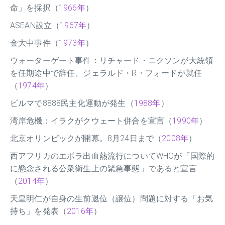
命」を採択（
1966年
）
ASEAN設立（
1967年
）
金大中事件（
1973年
）
ウォーターゲート事件：リチャード・ニクソンが大統領
を任期途中で辞任、ジェラルド・R・フォードが就任
（
1974年
）
ビルマで8888民主化運動が発生（
1988年
）
湾岸危機：イラクがクウェート併合を宣言（
1990年
）
北京オリンピックが開幕。8月24日まで（
2008年
）
西アフリカのエボラ出血熱流行についてWHOが「国際的
に懸念される公衆衛生上の緊急事態」であると宣言
（
2014年
）
天皇明仁が自身の生前退位（譲位）問題に対する「お気
持ち」を発表（
2016年
）