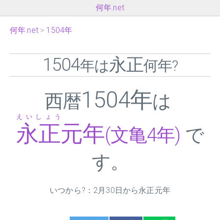
何年.net
何年.net
1504年
1504
永正
年は
何年?
1504年
西暦
は
えいしょう
永正元年
(文亀4年)
で
す。
いつから?：2月30日から永正元年