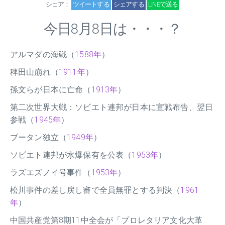
シェア：
ツイートする
シェアする
LINEで送る
今日8月8日は・・・？
アルマダの海戦（
1588年
）
稗田山崩れ（
1911年
）
孫文らが日本に亡命（
1913年
）
第二次世界大戦：ソビエト連邦が日本に宣戦布告、翌日
参戦（
1945年
）
ブータン独立（
1949年
）
ソビエト連邦が水爆保有を公表（
1953年
）
ラズエズノイ号事件（
1953年
）
松川事件の差し戻し審で全員無罪とする判決（
1961
年
）
中国共産党第8期11中全会が「プロレタリア文化大革