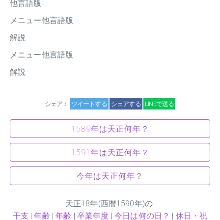
他言語版
メニュー他言語版
解説
メニュー他言語版
解説
シェア：
ツイートする
シェアする
LINEで送る
1589年は天正何年？
1591年は天正何年？
今年は天正何年？
天正
18
年(西暦1590年)の
干支
|
年齢
|
年齢
|
卒業年度
|
今日は何の日？
|
休日・祝