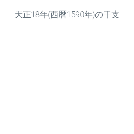
天正
18
年(西暦1590年)の干支