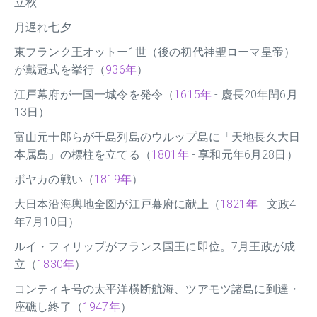
立秋
月遅れ七夕
東フランク王オットー1世（後の初代神聖ローマ皇帝）
が戴冠式を挙行（
936年
）
江戸幕府が一国一城令を発令（
1615年
- 慶長20年閏6月
13日）
富山元十郎らが千島列島のウルップ島に「天地長久大日
本属島」の標柱を立てる（
1801年
- 享和元年6月28日）
ボヤカの戦い（
1819年
）
大日本沿海輿地全図が江戸幕府に献上（
1821年
- 文政4
年7月10日）
ルイ・フィリップがフランス国王に即位。7月王政が成
立（
1830年
）
コンティキ号の太平洋横断航海、ツアモツ諸島に到達・
座礁し終了（
1947年
）