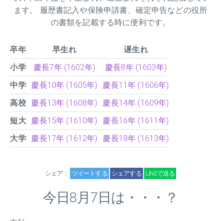
ます。 履歴書記入や保険申請書、確定申告などの役所
の書類を記載する時に便利です。
卒年
早生れ
遅生れ
小学
慶長7年 (1602年)
慶長8年 (1603年)
中学
慶長10年 (1605年)
慶長11年 (1606年)
高校
慶長13年 (1608年)
慶長14年 (1609年)
短大
慶長15年 (1610年)
慶長16年 (1611年)
大学
慶長17年 (1612年)
慶長18年 (1613年)
シェア：
ツイートする
シェアする
LINEで送る
今日8月7日は・・・？