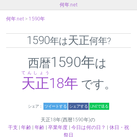
何年.net
何年.net
1590年
1590
天正
年は
何年?
1590年
西暦
は
てんしょう
天正
18
年
です。
シェア：
ツイートする
シェアする
LINEで送る
天正
18
年(西暦1590年)の
干支
|
年齢
|
年齢
|
卒業年度
|
今日は何の日？
|
休日・祝
祭日