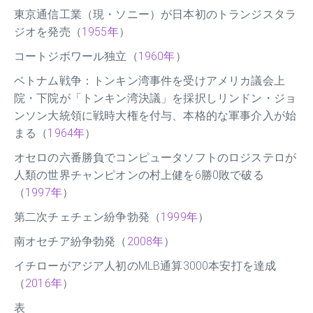
東京通信工業（現・ソニー）が日本初のトランジスタラ
ジオを発売（
1955年
）
コートジボワール独立（
1960年
）
ベトナム戦争：トンキン湾事件を受けアメリカ議会上
院・下院が「トンキン湾決議」を採択しリンドン・ジョ
ンソン大統領に戦時大権を付与、本格的な軍事介入が始
まる（
1964年
）
オセロの六番勝負でコンピュータソフトのロジステロが
人類の世界チャンピオンの村上健を6勝0敗で破る
（
1997年
）
第二次チェチェン紛争勃発（
1999年
）
南オセチア紛争勃発（
2008年
）
イチローがアジア人初のMLB通算3000本安打を達成
（
2016年
）
表