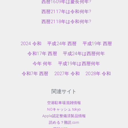
西暦1609年は慶長何年?
西暦2117年は令和何年?
西暦2118年は令和何年?
2024 令和
平成24年 西暦
平成19年 西暦
令和17年 西暦
平成24年は西暦何年
今年 何年
平成19年は西暦何年
令和7年 西暦
2027年 令和
2028年 令和
関連サイト
空港駐車場混雑情報
NOキャッシュ.tokyo
Apple認定整備済製品情報
読める？難読.com