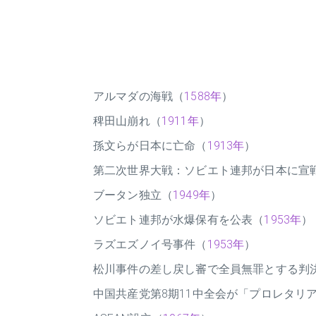
アルマダの海戦（
1588年
）
稗田山崩れ（
1911年
）
孫文らが日本に亡命（
1913年
）
第二次世界大戦：ソビエト連邦が日本に宣
ブータン独立（
1949年
）
ソビエト連邦が水爆保有を公表（
1953年
）
ラズエズノイ号事件（
1953年
）
松川事件の差し戻し審で全員無罪とする判
中国共産党第8期11中全会が「プロレタリ