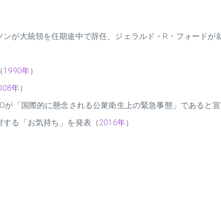
ソンが大統領を任期途中で辞任、ジェラルド・R・フォードが
（
1990年
）
008年
）
HOが「国際的に懸念される公衆衛生上の緊急事態」であると宣
対する「お気持ち」を発表（
2016年
）