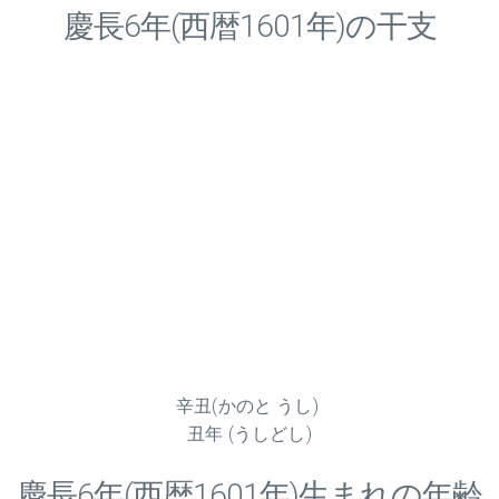
慶長
6
年(西暦1601年)の干支
辛丑(かのと うし)
丑年 (うしどし)
慶長
6
年(西暦1601年)生まれの年齢