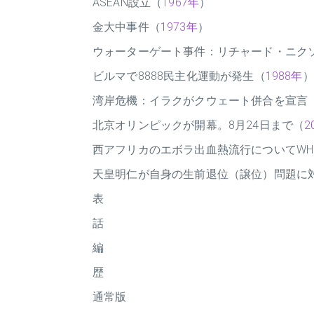
ASEAN設立（
1967年
）
金大中事件（
1973年
）
ウォーターゲート事件：リチャード・ニク
ビルマで8888民主化運動が発生（
1988年
）
湾岸危機：イラクがクウェート併合を宣言
北京オリンピックが開幕。8月24日まで（
2
西アフリカのエボラ出血熱流行についてW
天皇明仁が自身の生前退位（譲位）問題に
表
話
編
歴
通常版