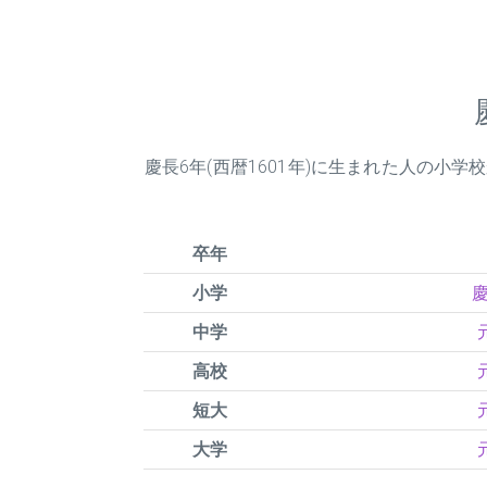
慶長
6
年(西暦1601年)に生まれた人の
卒年
小学
慶
中学
高校
短大
大学