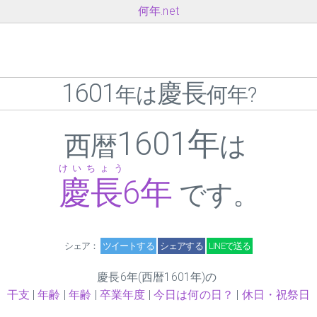
何年.net
1601
慶長
年は
何年?
1601年
西暦
は
けいちょう
慶長
6
年
です。
シェア：
ツイートする
シェアする
LINEで送る
慶長
6
年(西暦1601年)の
干支
|
年齢
|
年齢
|
卒業年度
|
今日は何の日？
|
休日・祝祭日