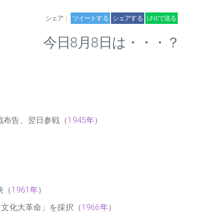
シェア：
ツイートする
シェアする
LINEで送る
今日8月8日は・・・？
戦布告、翌日参戦（
1945年
）
決（
1961年
）
ア文化大革命」を採択（
1966年
）