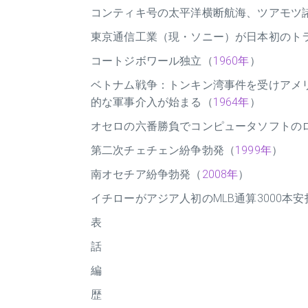
コンティキ号の太平洋横断航海、ツアモツ
東京通信工業（現・ソニー）が日本初のト
コートジボワール独立（
1960年
）
ベトナム戦争：トンキン湾事件を受けアメ
的な軍事介入が始まる（
1964年
）
オセロの六番勝負でコンピュータソフトの
第二次チェチェン紛争勃発（
1999年
）
南オセチア紛争勃発（
2008年
）
イチローがアジア人初のMLB通算3000本
表
話
編
歴