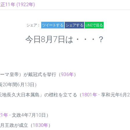
正11年 (1922年)
シェア：
ツイートする
シェアする
LINEで送る
今日8月7日は・・・？
ローマ皇帝）が戴冠式を挙行（
936年
）
長20年閏6月13日）
天地長久大日本属島」の標柱を立てる（
1801年
- 享和元年6月
21年
- 文政4年7月10日）
7月王政が成立（
1830年
）