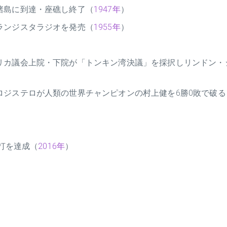
諸島に到達・座礁し終了（
1947年
）
ランジスタラジオを発売（
1955年
）
リカ議会上院・下院が「トンキン湾決議」を採択しリンドン・
ロジステロが人類の世界チャンピオンの村上健を6勝0敗で破る
安打を達成（
2016年
）