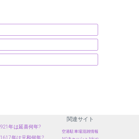
関連サイト
921年は延喜何年?
空港駐車場混雑情報
1617年は元和何年?
NOキャッシュ.tokyo