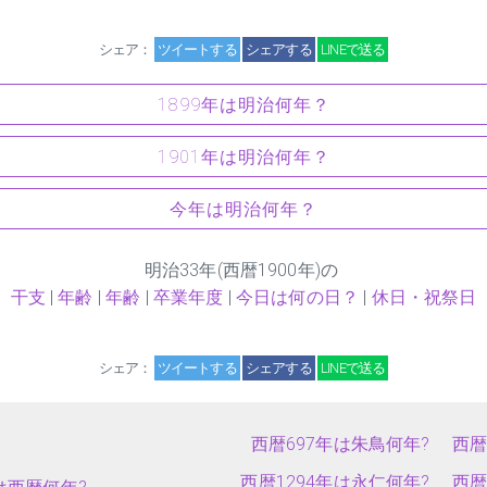
シェア：
ツイートする
シェアする
LINEで送る
1899年は明治何年？
1901年は明治何年？
今年は明治何年？
明治
33
年(西暦1900年)の
干支
|
年齢
|
年齢
|
卒業年度
|
今日は何の日？
|
休日・祝祭日
シェア：
ツイートする
シェアする
LINEで送る
西暦697年は朱鳥何年?
西暦
西暦1294年は永仁何年?
西暦