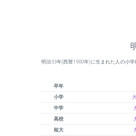
明治
33
年(西暦1900年)に生まれた人の
卒年
小学
大
中学
高校
短大