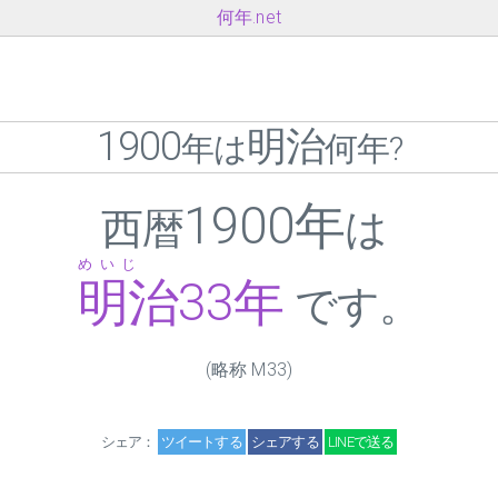
何年.net
1900
明治
年は
何年?
1900年
西暦
は
めいじ
明治
33
年
です。
(略称 M
33
)
シェア：
ツイートする
シェアする
LINEで送る