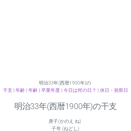
明治
33
年(西暦1900年)の
干支
|
年齢
|
年齢
|
卒業年度
|
今日は何の日？
|
休日・祝祭日
明治
33
年(西暦1900年)の干支
庚子(かのえ ね)
子年 (ねどし)