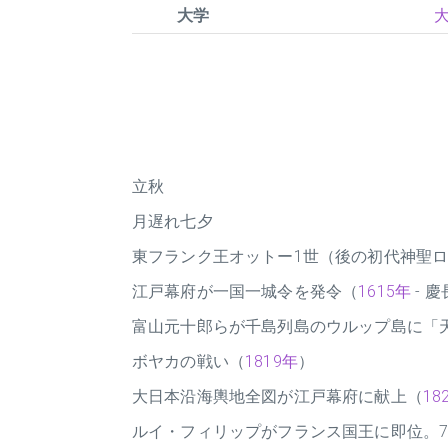
大学
大
立秋
月遅れ七夕
東フランク王オットー1世（後の初代神聖
江戸幕府が一国一城令を発令（
1615年
- 慶
富山元十郎らが千島列島のウルップ島に「
ボヤカの戦い（
1819年
）
大日本沿海輿地全図が江戸幕府に献上（
18
ルイ・フィリップがフランス国王に即位。