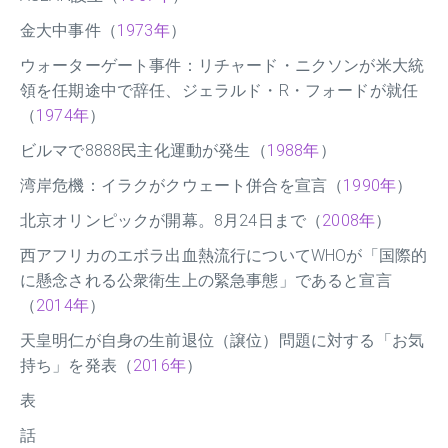
金大中事件（
1973年
）
ウォーターゲート事件：リチャード・ニクソンが米大統
領を任期途中で辞任、ジェラルド・R・フォードが就任
（
1974年
）
ビルマで8888民主化運動が発生（
1988年
）
湾岸危機：イラクがクウェート併合を宣言（
1990年
）
北京オリンピックが開幕。8月24日まで（
2008年
）
西アフリカのエボラ出血熱流行についてWHOが「国際的
に懸念される公衆衛生上の緊急事態」であると宣言
（
2014年
）
天皇明仁が自身の生前退位（譲位）問題に対する「お気
持ち」を発表（
2016年
）
表
話