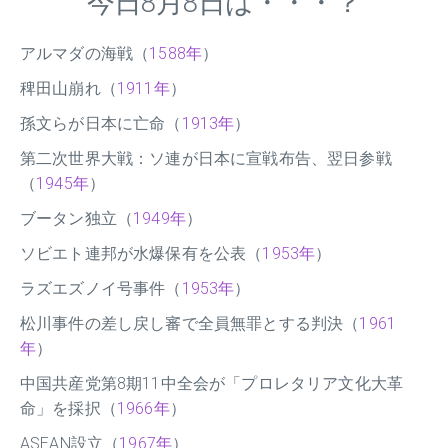
今日8月8日は・・・？
アルマダの海戦（
1588年
）
稗田山崩れ（
1911年
）
孫文らが日本に亡命（
1913年
）
第二次世界大戦：ソ連が日本に宣戦布告、翌日参戦
（
1945年
）
ブータン独立（
1949年
）
ソビエト連邦が水爆保有を公表（
1953年
）
ラズエズノイ号事件（
1953年
）
松川事件の差し戻し審で全員無罪とする判決（
1961
年
）
中国共産党第8期11中全会が「プロレタリア文化大革
命」を採択（
1966年
）
ASEAN設立（
1967年
）