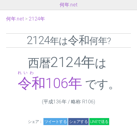
何年.net
何年.net
2124年
2124
令和
年は
何年?
2124年
西暦
は
れいわ
令和
106
年
です。
(平成136年 / 略称 R
106
)
シェア：
ツイートする
シェアする
LINEで送る