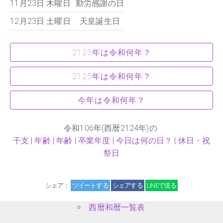
11月23日 木曜日
勤労感謝の日
12月23日 土曜日
天皇誕生日
2123年は令和何年？
2125年は令和何年？
今年は令和何年？
令和
106
年(西暦2124年)の
干支
|
年齢
|
年齢
|
卒業年度
|
今日は何の日？
|
休日・祝
祭日
シェア：
ツイートする
シェアする
LINEで送る
西暦和暦一覧表