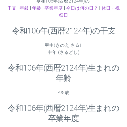
令和
106
年(西暦2124年)の
干支
|
年齢
|
年齢
|
卒業年度
|
今日は何の日？
|
休日・祝
祭日
令和
106
年(西暦2124年)の干支
甲申(きのえ さる)
申年 (さるどし)
令和
106
年(西暦2124年)生まれの
年齢
-98歳
令和
106
年(西暦2124年)生まれの
卒業年度