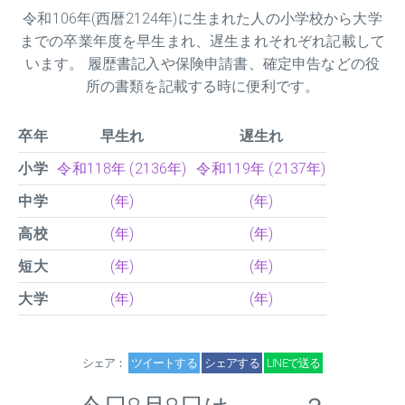
令和
106
年(西暦2124年)に生まれた人の小学校から大学
までの卒業年度を早生まれ、遅生まれそれぞれ記載して
います。 履歴書記入や保険申請書、確定申告などの役
所の書類を記載する時に便利です。
卒年
早生れ
遅生れ
小学
令和118年 (2136年)
令和119年 (2137年)
中学
(年)
(年)
高校
(年)
(年)
短大
(年)
(年)
大学
(年)
(年)
シェア：
ツイートする
シェアする
LINEで送る