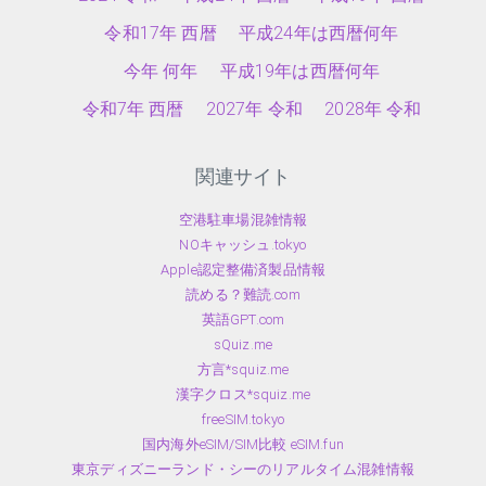
令和17年 西暦
平成24年は西暦何年
今年 何年
平成19年は西暦何年
令和7年 西暦
2027年 令和
2028年 令和
関連サイト
空港駐車場混雑情報
NOキャッシュ.tokyo
Apple認定整備済製品情報
読める？難読.com
英語GPT.com
sQuiz.me
方言*squiz.me
漢字クロス*squiz.me
freeSIM.tokyo
国内海外eSIM/SIM比較 eSIM.fun
東京ディズニーランド・シーのリアルタイム混雑情報