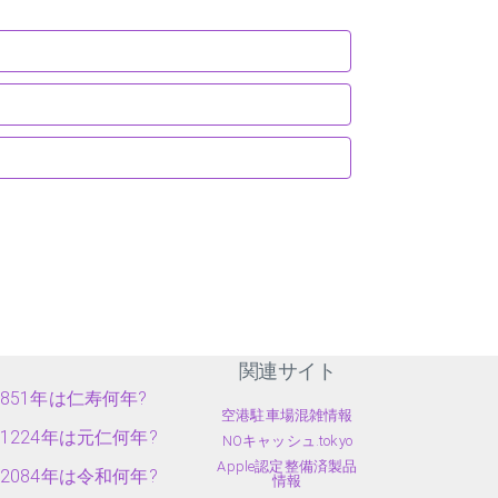
関連サイト
851年は仁寿何年?
空港駐車場混雑情報
1224年は元仁何年?
NOキャッシュ.tokyo
Apple認定整備済製品
2084年は令和何年?
情報