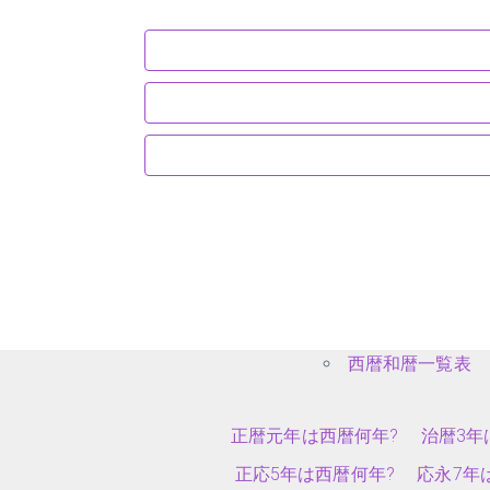
西暦和暦一覧表
正暦元年は西暦何年?
治暦3年
正応5年は西暦何年?
応永7年