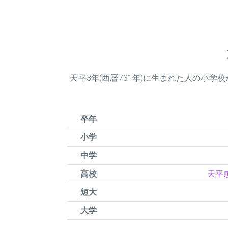
天平
3
年(西暦731年)に生まれた人の小
卒年
小学
中学
高校
天平感
短大
大学