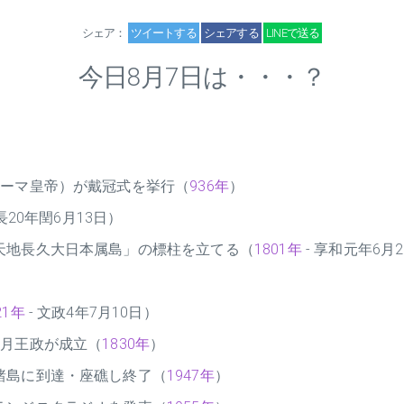
シェア：
ツイートする
シェアする
LINEで送る
今日8月7日は・・・？
ローマ皇帝）が戴冠式を挙行（
936年
）
長20年閏6月13日）
天地長久大日本属島」の標柱を立てる（
1801年
- 享和元年6月
21年
- 文政4年7月10日）
7月王政が成立（
1830年
）
諸島に到達・座礁し終了（
1947年
）