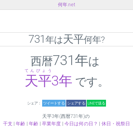
何年.net
731
天平
年は
何年?
731年
西暦
は
てんぴょう
天平
3
年
です。
シェア：
ツイートする
シェアする
LINEで送る
天平
3
年(西暦731年)の
干支
|
年齢
|
年齢
|
卒業年度
|
今日は何の日？
|
休日・祝祭日