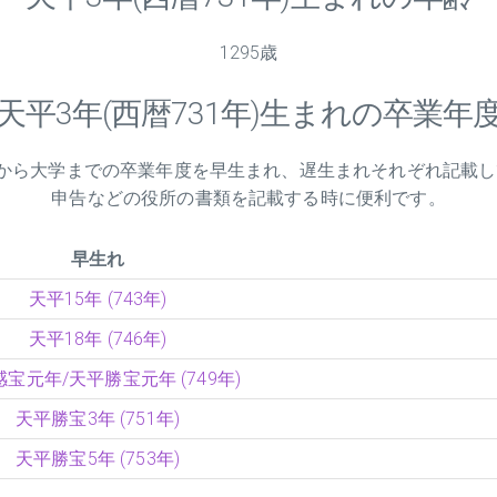
1295歳
天平
3
年(西暦731年)生まれの卒業年
学校から大学までの卒業年度を早生まれ、遅生まれそれぞれ記載
申告などの役所の書類を記載する時に便利です。
早生れ
天平15年 (743年)
天平18年 (746年)
宝元年/天平勝宝元年 (749年)
天平勝宝3年 (751年)
天平勝宝5年 (753年)