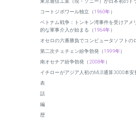
東京通信工業（現・ソニー）が日本初のト
コートジボワール独立（
1960年
）
ベトナム戦争：トンキン湾事件を受けアメ
的な軍事介入が始まる（
1964年
）
オセロの六番勝負でコンピュータソフトの
第二次チェチェン紛争勃発（
1999年
）
南オセチア紛争勃発（
2008年
）
イチローがアジア人初のMLB通算3000本
表
話
編
歴