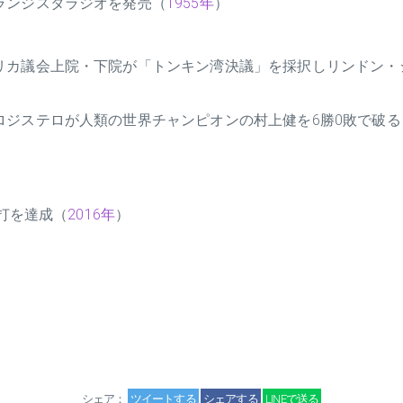
ランジスタラジオを発売（
1955年
）
リカ議会上院・下院が「トンキン湾決議」を採択しリンドン・
ロジステロが人類の世界チャンピオンの村上健を6勝0敗で破る
安打を達成（
2016年
）
シェア：
ツイートする
シェアする
LINEで送る