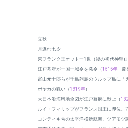
立秋
月遅れ七夕
東フランク王オットー1世（後の初代神聖
江戸幕府が一国一城令を発令（
1615年
- 慶
富山元十郎らが千島列島のウルップ島に「
ボヤカの戦い（
1819年
）
大日本沿海輿地全図が江戸幕府に献上（
18
ルイ・フィリップがフランス国王に即位。
コンティキ号の太平洋横断航海、ツアモツ