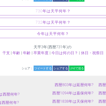
730年は天平何年？
732年は天平何年？
今年は天平何年？
天平
3
年(西暦731年)の
干支
|
年齢
|
年齢
|
卒業年度
|
今日は何の日？
|
休日・祝祭日
シェア：
ツイートする
シェアする
LINEで送る
西暦803年は延暦何年?
西暦
西暦1094年は嘉保何年?
西暦
は西暦何年?
西暦1838年は天保何年?
西暦
は西暦何年?