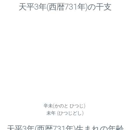
天平
3
年(西暦731年)の干支
辛未(かのと ひつじ)
未年 (ひつじどし)
天平
3
年(西暦731年)生まれの年齢