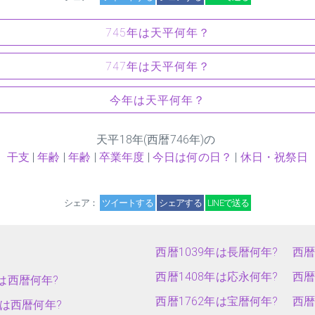
745年は天平何年？
747年は天平何年？
今年は天平何年？
天平
18
年(西暦746年)の
干支
|
年齢
|
年齢
|
卒業年度
|
今日は何の日？
|
休日・祝祭日
シェア：
ツイートする
シェアする
LINEで送る
西暦1039年は長暦何年?
西暦
西暦1408年は応永何年?
西暦
は西暦何年?
西暦1762年は宝暦何年?
西暦
年は西暦何年?