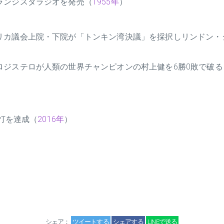
ランジスタラジオを発売（
1955年
）
リカ議会上院・下院が「トンキン湾決議」を採択しリンドン・
ロジステロが人類の世界チャンピオンの村上健を6勝0敗で破る
安打を達成（
2016年
）
シェア：
ツイートする
シェアする
LINEで送る