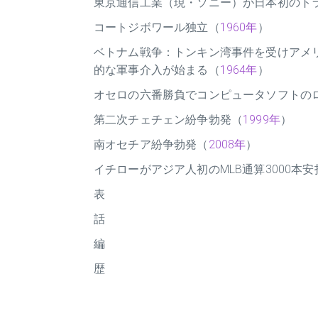
東京通信工業（現・ソニー）が日本初のト
コートジボワール独立（
1960年
）
ベトナム戦争：トンキン湾事件を受けアメ
的な軍事介入が始まる（
1964年
）
オセロの六番勝負でコンピュータソフトの
第二次チェチェン紛争勃発（
1999年
）
南オセチア紛争勃発（
2008年
）
イチローがアジア人初のMLB通算3000本
表
話
編
歴