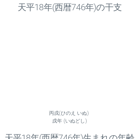
天平
18
年(西暦746年)の干支
丙戌(ひのえ いぬ)
戌年 (いぬどし)
天平
18
年(西暦746年)生まれの年齢