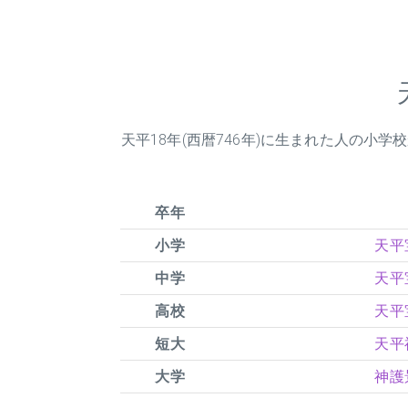
天平
18
年(西暦746年)に生まれた人の小
卒年
小学
天平宝
中学
天平宝
高校
天平宝
短大
天平神
大学
神護景