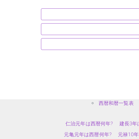
西暦和暦一覧表
仁治元年は西暦何年?
建長3年
元亀元年は西暦何年?
元禄10