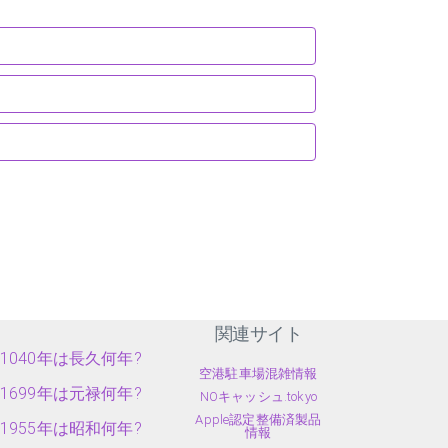
関連サイト
1040年は長久何年?
空港駐車場混雑情報
1699年は元禄何年?
NOキャッシュ.tokyo
Apple認定整備済製品
1955年は昭和何年?
情報