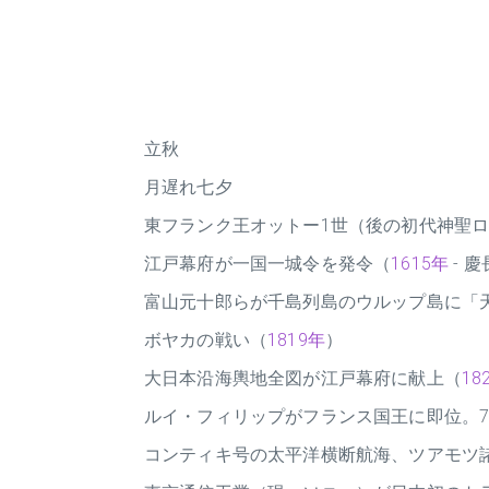
立秋
月遅れ七夕
東フランク王オットー1世（後の初代神聖
江戸幕府が一国一城令を発令（
1615年
- 慶
富山元十郎らが千島列島のウルップ島に「
ボヤカの戦い（
1819年
）
大日本沿海輿地全図が江戸幕府に献上（
18
ルイ・フィリップがフランス国王に即位。
コンティキ号の太平洋横断航海、ツアモツ