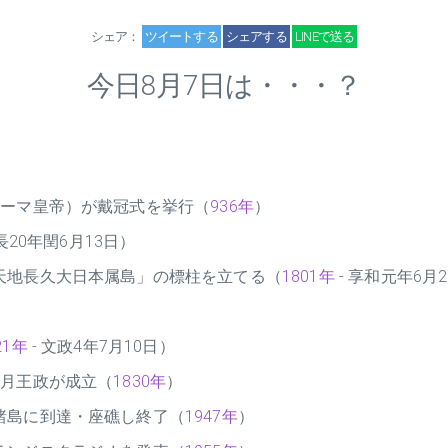
シェア：
ツイートする
シェアする
LINEで送る
今日8月7日は・・・？
ローマ皇帝）が戴冠式を挙行（
936年
）
長20年閏6月13日）
天地長久大日本属島」の標柱を立てる（
1801年
- 享和元年6月
21年
- 文政4年7月10日）
7月王政が成立（
1830年
）
諸島に到達・座礁し終了（
1947年
）