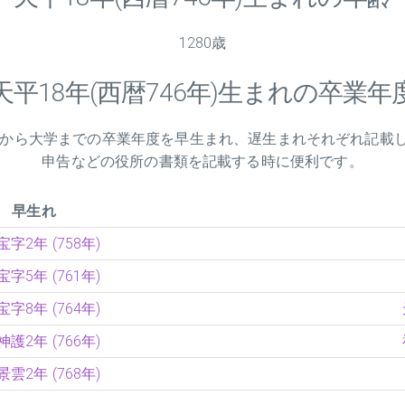
1280歳
天平
18
年(西暦746年)生まれの卒業年
学校から大学までの卒業年度を早生まれ、遅生まれそれぞれ記載
申告などの役所の書類を記載する時に便利です。
早生れ
字2年 (758年)
字5年 (761年)
字8年 (764年)
護2年 (766年)
雲2年 (768年)