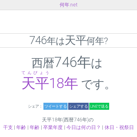
何年.net
746
天平
年は
何年?
746年
西暦
は
てんぴょう
天平
18
年
です。
シェア：
ツイートする
シェアする
LINEで送る
天平
18
年(西暦746年)の
干支
|
年齢
|
年齢
|
卒業年度
|
今日は何の日？
|
休日・祝祭日