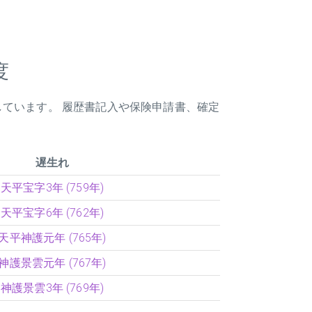
度
しています。 履歴書記入や保険申請書、確定
遅生れ
天平宝字3年 (759年)
天平宝字6年 (762年)
天平神護元年 (765年)
神護景雲元年 (767年)
神護景雲3年 (769年)