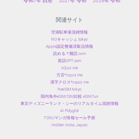
令和7年 西暦
2027年 令和
2028年 令和
関連サイト
空港駐車場混雑情報
NOキャッシュ.tokyo
Apple認定整備済製品情報
読める？難読.com
英語GPT.com
sQuiz.me
方言*squiz.me
漢字クロス*squiz.me
freeSIM.tokyo
国内海外eSIM/SIM比較 eSIM.fun
東京ディズニーランド・シーのリアルタイム混雑情報
AI Polyglot
TOKUマンガ情報セール予測
Hidden Insta Japan