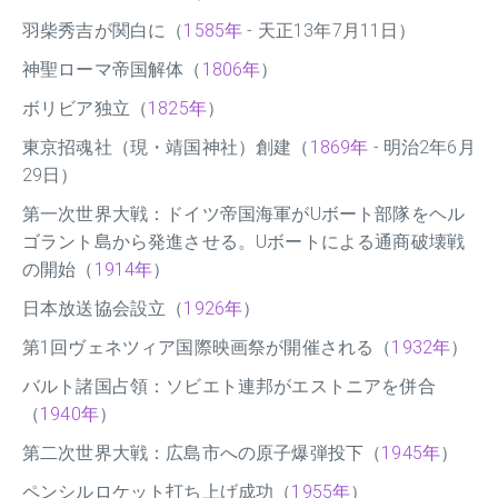
羽柴秀吉が関白に（
1585年
- 天正13年7月11日）
神聖ローマ帝国解体（
1806年
）
ボリビア独立（
1825年
）
東京招魂社（現・靖国神社）創建（
1869年
- 明治2年6月
29日）
第一次世界大戦：ドイツ帝国海軍がUボート部隊をヘル
ゴラント島から発進させる。Uボートによる通商破壊戦
の開始（
1914年
）
日本放送協会設立（
1926年
）
第1回ヴェネツィア国際映画祭が開催される（
1932年
）
バルト諸国占領：ソビエト連邦がエストニアを併合
（
1940年
）
第二次世界大戦：広島市への原子爆弾投下（
1945年
）
ペンシルロケット打ち上げ成功（
1955年
）