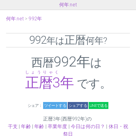
何年.net
何年.net
992年
992
正暦
年は
何年?
992年
西暦
は
しょうりゃく
正暦
3
年
です。
シェア：
ツイートする
シェアする
LINEで送る
正暦
3
年(西暦992年)の
干支
|
年齢
|
年齢
|
卒業年度
|
今日は何の日？
|
休日・祝
祭日