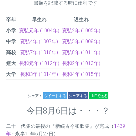
書類を記載する時に便利です。
卒年
早生れ
遅生れ
小学
寛弘元年 (1004年)
寛弘2年 (1005年)
中学
寛弘4年 (1007年)
寛弘5年 (1008年)
高校
寛弘7年 (1010年)
寛弘8年 (1011年)
短大
長和元年 (1012年)
長和2年 (1013年)
大学
長和3年 (1014年)
長和4年 (1015年)
シェア：
ツイートする
シェアする
LINEで送る
今日8月6日は・・・？
二十一代集の最後の『新続古今和歌集』が完成（
1439
年
- 永享11年6月27日）