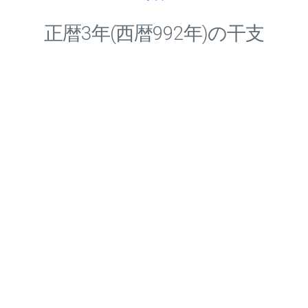
正暦
3
年(西暦992年)の干支