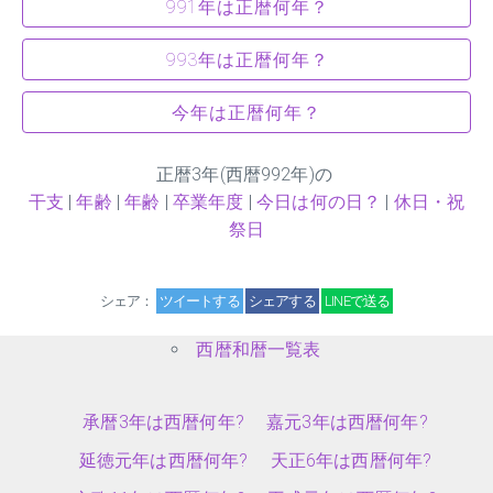
991年は正暦何年？
993年は正暦何年？
今年は正暦何年？
正暦
3
年(西暦992年)の
干支
|
年齢
|
年齢
|
卒業年度
|
今日は何の日？
|
休日・祝
祭日
シェア：
ツイートする
シェアする
LINEで送る
西暦和暦一覧表
承暦3年は西暦何年?
嘉元3年は西暦何年?
延徳元年は西暦何年?
天正6年は西暦何年?