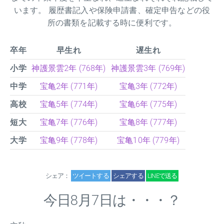
います。 履歴書記入や保険申請書、確定申告などの役
所の書類を記載する時に便利です。
卒年
早生れ
遅生れ
小学
神護景雲2年 (768年)
神護景雲3年 (769年)
中学
宝亀2年 (771年)
宝亀3年 (772年)
高校
宝亀5年 (774年)
宝亀6年 (775年)
短大
宝亀7年 (776年)
宝亀8年 (777年)
大学
宝亀9年 (778年)
宝亀10年 (779年)
シェア：
ツイートする
シェアする
LINEで送る
今日8月7日は・・・？