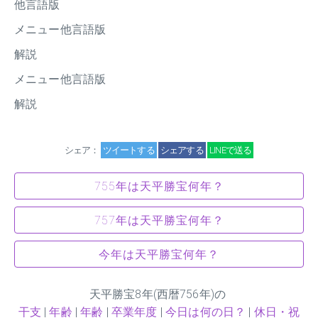
他言語版
メニュー他言語版
解説
メニュー他言語版
解説
シェア：
ツイートする
シェアする
LINEで送る
755年は天平勝宝何年？
757年は天平勝宝何年？
今年は天平勝宝何年？
天平勝宝
8
年(西暦756年)の
干支
|
年齢
|
年齢
|
卒業年度
|
今日は何の日？
|
休日・祝