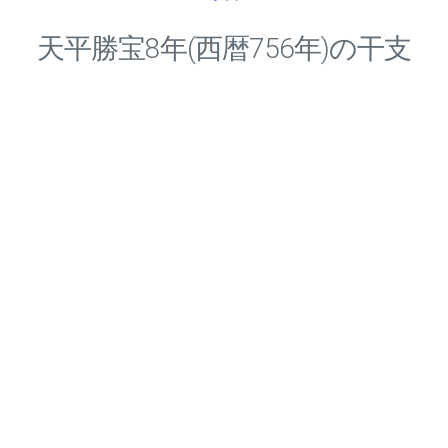
天平勝宝
8
年(西暦756年)の干支