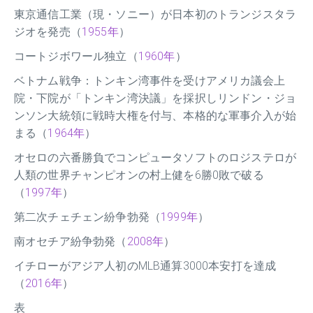
東京通信工業（現・ソニー）が日本初のトランジスタラ
ジオを発売（
1955年
）
コートジボワール独立（
1960年
）
ベトナム戦争：トンキン湾事件を受けアメリカ議会上
院・下院が「トンキン湾決議」を採択しリンドン・ジョ
ンソン大統領に戦時大権を付与、本格的な軍事介入が始
まる（
1964年
）
オセロの六番勝負でコンピュータソフトのロジステロが
人類の世界チャンピオンの村上健を6勝0敗で破る
（
1997年
）
第二次チェチェン紛争勃発（
1999年
）
南オセチア紛争勃発（
2008年
）
イチローがアジア人初のMLB通算3000本安打を達成
（
2016年
）
表