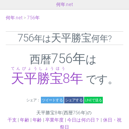
何年.net
何年.net
756年
756
天平勝宝
年は
何年?
756年
西暦
は
てんぴょうしょうほう
天平勝宝
8
年
です。
シェア：
ツイートする
シェアする
LINEで送る
天平勝宝
8
年(西暦756年)の
干支
|
年齢
|
年齢
|
卒業年度
|
今日は何の日？
|
休日・祝
祭日