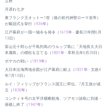
立秋
月遅れ七夕
東フランク王オットー1世（後の初代神聖ローマ皇帝）
が戴冠式を挙行（
936年
）
江戸幕府が一国一城令を発令（
1615年
- 慶長20年閏6月
13日）
富山元十郎らが千島列島のウルップ島に「天地長久大日
本属島」の標柱を立てる（
1801年
- 享和元年6月28日）
ボヤカの戦い（
1819年
）
大日本沿海輿地全図が江戸幕府に献上（
1821年
- 文政4
年7月10日）
ルイ・フィリップがフランス国王に即位。7月王政が成
立（
1830年
）
コンティキ号の太平洋横断航海、ツアモツ諸島に到達・
座礁し終了（
1947年
）