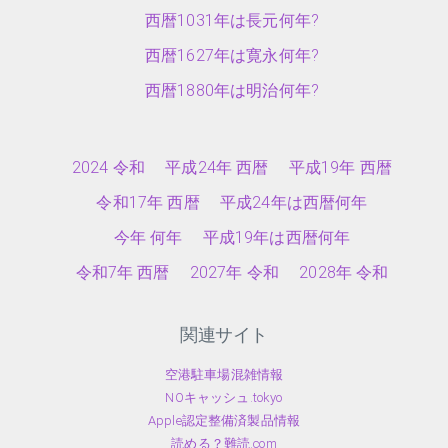
西暦1031年は長元何年?
西暦1627年は寛永何年?
西暦1880年は明治何年?
2024 令和
平成24年 西暦
平成19年 西暦
令和17年 西暦
平成24年は西暦何年
今年 何年
平成19年は西暦何年
令和7年 西暦
2027年 令和
2028年 令和
関連サイト
空港駐車場混雑情報
NOキャッシュ.tokyo
Apple認定整備済製品情報
読める？難読.com