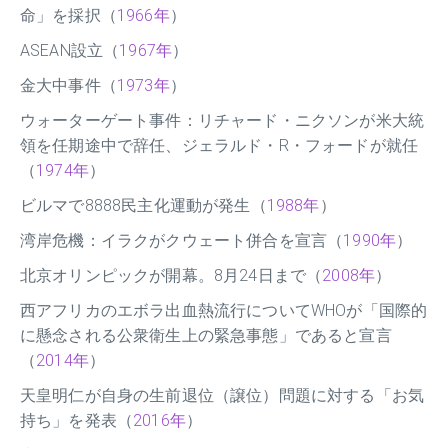
命」を採択（
1966年
）
ASEAN設立（
1967年
）
金大中事件（
1973年
）
ウォーターゲート事件：リチャード・ニクソンが米大統
領を任期途中で辞任、ジェラルド・R・フォードが就任
（
1974年
）
ビルマで8888民主化運動が発生（
1988年
）
湾岸危機：イラクがクウェート併合を宣言（
1990年
）
北京オリンピックが開幕。8月24日まで（
2008年
）
西アフリカのエボラ出血熱流行についてWHOが「国際的
に懸念される公衆衛生上の緊急事態」であると宣言
（
2014年
）
天皇明仁が自身の生前退位（譲位）問題に対する「お気
持ち」を発表（
2016年
）