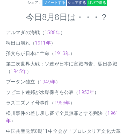
シェア：
ツイートする
シェアする
LINEで送る
今日8月8日は・・・？
アルマダの海戦（
1588年
）
稗田山崩れ（
1911年
）
孫文らが日本に亡命（
1913年
）
第二次世界大戦：ソ連が日本に宣戦布告、翌日参戦
（
1945年
）
ブータン独立（
1949年
）
ソビエト連邦が水爆保有を公表（
1953年
）
ラズエズノイ号事件（
1953年
）
松川事件の差し戻し審で全員無罪とする判決（
1961
年
）
中国共産党第8期11中全会が「プロレタリア文化大革