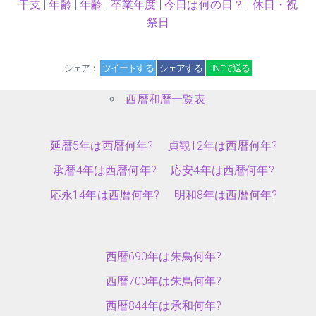
干支
|
年齢
|
年齢
|
卒業年度
|
今日は何の日？
|
休日・祝
祭日
シェア：
ツイートする
シェアする
LINEで送る
西暦和暦一覧表
延暦5年は西暦何年?
貞観12年は西暦何年?
承暦4年は西暦何年?
応安4年は西暦何年?
応永14年は西暦何年?
明和8年は西暦何年?
西暦690年は朱鳥何年?
西暦700年は朱鳥何年?
西暦844年は承和何年?