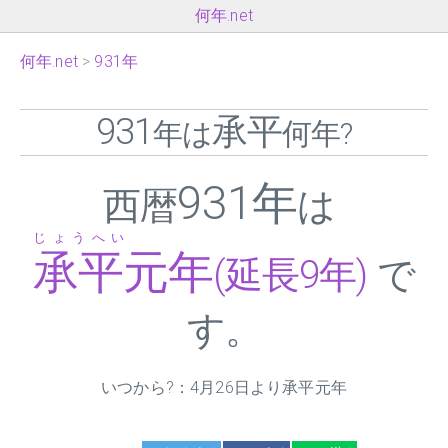
何年.net
何年.net
931年
931
承平
年は
何年?
931年
西暦
は
じょうへい
承平元年
(延長9年)
で
す。
いつから?：4月26日より承平元年