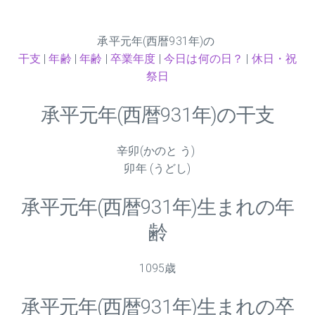
承平元年(西暦931年)の
干支
|
年齢
|
年齢
|
卒業年度
|
今日は何の日？
|
休日・祝
祭日
承平元年(西暦931年)の干支
辛卯(かのと う)
卯年 (うどし)
承平元年(西暦931年)生まれの年
齢
1095歳
承平元年(西暦931年)生まれの卒