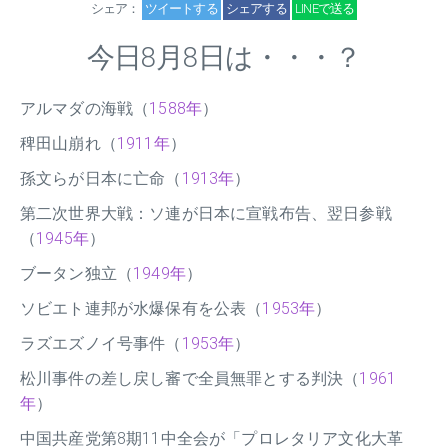
シェア：
ツイートする
シェアする
LINEで送る
今日8月8日は・・・？
アルマダの海戦（
1588年
）
稗田山崩れ（
1911年
）
孫文らが日本に亡命（
1913年
）
第二次世界大戦：ソ連が日本に宣戦布告、翌日参戦
（
1945年
）
ブータン独立（
1949年
）
ソビエト連邦が水爆保有を公表（
1953年
）
ラズエズノイ号事件（
1953年
）
松川事件の差し戻し審で全員無罪とする判決（
1961
年
）
中国共産党第8期11中全会が「プロレタリア文化大革