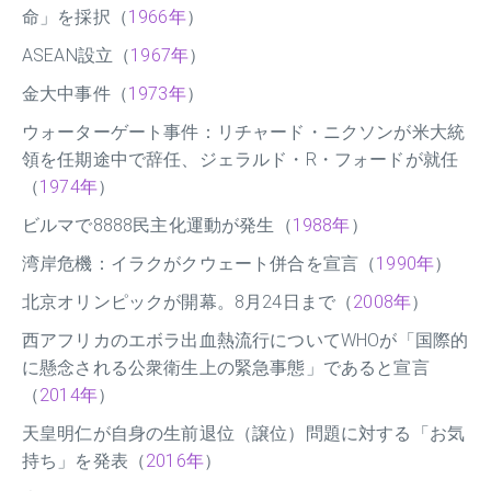
命」を採択（
1966年
）
ASEAN設立（
1967年
）
金大中事件（
1973年
）
ウォーターゲート事件：リチャード・ニクソンが米大統
領を任期途中で辞任、ジェラルド・R・フォードが就任
（
1974年
）
ビルマで8888民主化運動が発生（
1988年
）
湾岸危機：イラクがクウェート併合を宣言（
1990年
）
北京オリンピックが開幕。8月24日まで（
2008年
）
西アフリカのエボラ出血熱流行についてWHOが「国際的
に懸念される公衆衛生上の緊急事態」であると宣言
（
2014年
）
天皇明仁が自身の生前退位（譲位）問題に対する「お気
持ち」を発表（
2016年
）