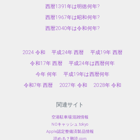
西暦1391年は明徳何年?
西暦1967年は昭和何年?
西暦2040年は令和何年?
2024 令和
平成24年 西暦
平成19年 西暦
令和17年 西暦
平成24年は西暦何年
今年 何年
平成19年は西暦何年
令和7年 西暦
2027年 令和
2028年 令和
関連サイト
空港駐車場混雑情報
NOキャッシュ.tokyo
Apple認定整備済製品情報
読める？難読.com