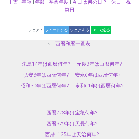
干支
|
年齢
|
年齢
|
卒業年度
|
今日は何の日？
|
休日・祝
祭日
シェア：
ツイートする
シェアする
LINEで送る
西暦和暦一覧表
朱鳥14年は西暦何年?
元慶3年は西暦何年?
弘安3年は西暦何年?
安永6年は西暦何年?
昭和50年は西暦何年?
令和61年は西暦何年?
西暦773年は宝亀何年?
西暦829年は天長何年?
西暦1125年は天治何年?