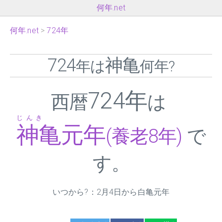
何年.net
何年.net
724年
724
神亀
年は
何年?
724年
西暦
は
じんき
神亀元年
(養老8年)
で
す。
いつから?：2月4日から白亀元年