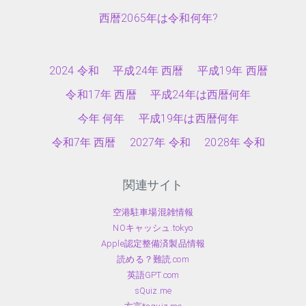
西暦2065年は令和何年?
2024 令和
平成24年 西暦
平成19年 西暦
令和17年 西暦
平成24年は西暦何年
今年 何年
平成19年は西暦何年
令和7年 西暦
2027年 令和
2028年 令和
関連サイト
空港駐車場混雑情報
NOキャッシュ.tokyo
Apple認定整備済製品情報
読める？難読.com
英語GPT.com
sQuiz.me