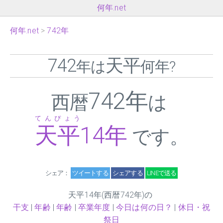
何年.net
何年.net
742年
742
天平
年は
何年?
742年
西暦
は
てんぴょう
天平
14
年
です。
シェア：
ツイートする
シェアする
LINEで送る
天平
14
年(西暦742年)の
干支
|
年齢
|
年齢
|
卒業年度
|
今日は何の日？
|
休日・祝
祭日