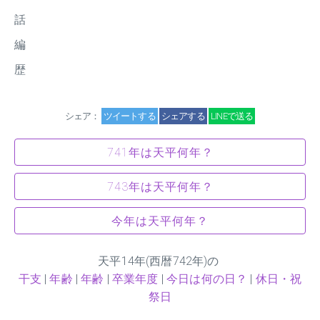
話
編
歴
シェア：
ツイートする
シェアする
LINEで送る
741年は天平何年？
743年は天平何年？
今年は天平何年？
天平
14
年(西暦742年)の
干支
|
年齢
|
年齢
|
卒業年度
|
今日は何の日？
|
休日・祝
祭日