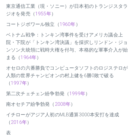
東京通信工業（現・ソニー）が日本初のトランジスタラ
ジオを発売（
1955年
）
コートジボワール独立（
1960年
）
ベトナム戦争：トンキン湾事件を受けアメリカ議会上
院・下院が「トンキン湾決議」を採択しリンドン・ジョ
ンソン大統領に戦時大権を付与、本格的な軍事介入が始
まる（
1964年
）
オセロの六番勝負でコンピュータソフトのロジステロが
人類の世界チャンピオンの村上健を6勝0敗で破る
（
1997年
）
第二次チェチェン紛争勃発（
1999年
）
南オセチア紛争勃発（
2008年
）
イチローがアジア人初のMLB通算3000本安打を達成
（
2016年
）
表