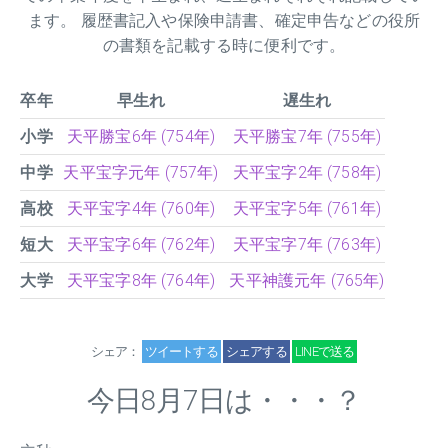
ます。 履歴書記入や保険申請書、確定申告などの役所
の書類を記載する時に便利です。
卒年
早生れ
遅生れ
小学
天平勝宝6年 (754年)
天平勝宝7年 (755年)
中学
天平宝字元年 (757年)
天平宝字2年 (758年)
高校
天平宝字4年 (760年)
天平宝字5年 (761年)
短大
天平宝字6年 (762年)
天平宝字7年 (763年)
大学
天平宝字8年 (764年)
天平神護元年 (765年)
シェア：
ツイートする
シェアする
LINEで送る
今日8月7日は・・・？