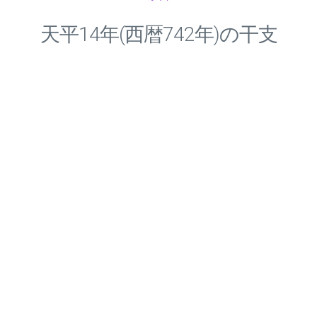
天平
14
年(西暦742年)の干支