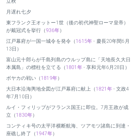
立秋
月遅れ七夕
東フランク王オットー1世（後の初代神聖ローマ皇帝）
が戴冠式を挙行（
936年
）
江戸幕府が一国一城令を発令（
1615年
- 慶長20年閏6月
13日）
富山元十郎らが千島列島のウルップ島に「天地長久大日
本属島」の標柱を立てる（
1801年
- 享和元年6月28日）
ボヤカの戦い（
1819年
）
大日本沿海輿地全図が江戸幕府に献上（
1821年
- 文政4
年7月10日）
ルイ・フィリップがフランス国王に即位。7月王政が成
立（
1830年
）
コンティキ号の太平洋横断航海、ツアモツ諸島に到達・
座礁し終了（
1947年
）